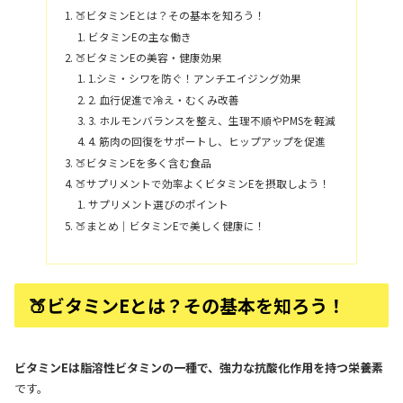
🍑ビタミンEとは？その基本を知ろう！
ビタミンEの主な働き
🍑ビタミンEの美容・健康効果
1.シミ・シワを防ぐ！アンチエイジング効果
2. 血行促進で冷え・むくみ改善
3. ホルモンバランスを整え、生理不順やPMSを軽減
4. 筋肉の回復をサポートし、ヒップアップを促進
🍑ビタミンEを多く含む食品
🍑サプリメントで効率よくビタミンEを摂取しよう！
サプリメント選びのポイント
🍑まとめ｜ビタミンEで美しく健康に！
🍑ビタミンEとは？その基本を知ろう！
ビタミンEは脂溶性ビタミンの一種で、強力な抗酸化作用を持つ栄養素
です。