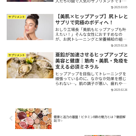
人たちの間で人気のサプリメントです。
特に、プロテインよりも吸収が早く、筋
2025.03.05
肉の修復や成長をサポートするというメ
【美肌×ヒップアップ】尻トレと
リットが注目されています。しかし、一...
サプリメント
サプリで究極のボディへ！
おしり工場長「美肌もヒップアップも叶
えたい！」そんな女性におすすめなの
が、お尻トレーニングと栄養補給の組み
合わせ。実は、適切な筋トレとサプリメ
2025.02.26
ントを活用することで、肌のターンオー
亜鉛が加速させるヒップアップと
バーを促進しながら、お尻を引き締める
サプリメント
ことができるんです。本記事...
美容と健康｜筋肉・美肌・免疫を
支える必須ミネラル
ヒップアップを目指してトレーニングを
頑張っているのに、なかなか効果を感じ
られない…。肌の調子が悪い、疲れやす
い、免疫力が落ちていると感じることは
2025.02.26
ありませんか？その原因のひとつに、亜
鉛不足が関係している可能性がありま
す。亜鉛は筋肉の成長、肌の...
健康と活力の基盤！ビタミンB群の魅力とは？徹底解
説 🍑✨