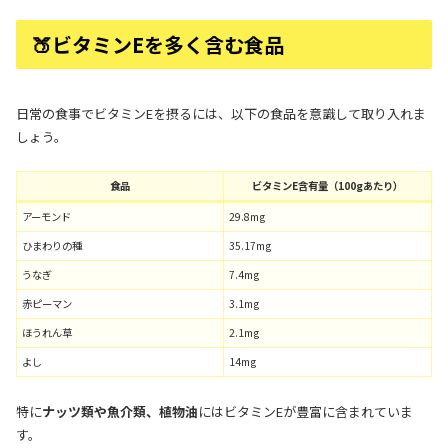
🍑ビタミンEを多く含む食品
日常の食事でビタミンEを摂るには、以下の食品を意識して取り入れま
しょう。
食品
ビタミンE含有量（100gあたり）
アーモンド
29.8mg
ひまわりの種
35.17mg
うなぎ
7.4mg
赤ピーマン
3.1mg
ほうれん草
2.1mg
よし
14mg
特に
ナッツ類や魚介類、植物油
にはビタミンEが豊富に含まれていま
す。