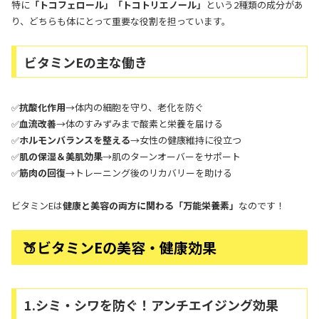
特に
「トコフェロール」「トコトリエノール」
という2種類の成分があ
り、どちらも体にとって重要な役割を担っています。
ビタミンEの主な働き
✅
抗酸化作用
→体内の細胞を守り、老化を防ぐ
✅
血流改善
→体のすみずみまで酸素と栄養を届ける
✅
ホルモンバランスを整える
→女性の健康維持に役立つ
✅
肌の保湿＆美肌効果
→肌のターンオーバーをサポート
✅
筋肉の回復
→トレーニング後のリカバリーを助ける
ビタミンEは
健康と美容の両方に関わる「万能栄養素」
なのです！
🍑ビタミンEの美容・健康効果
1.シミ・シワを防ぐ！アンチエイジング効果