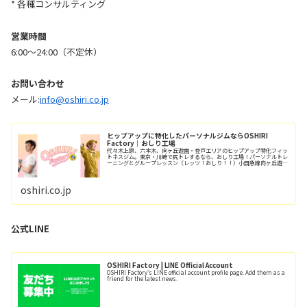
* 各種コンサルティング
営業時間
6:00〜24:00（不定休）
お問い合わせ
メール:
info@oshiri.co.jp
ヒップアップに特化したパーソナルジムならOSHIRI
Factory｜おしり工場
代々木上原、六本木、向ヶ丘遊園・登戸エリアのヒップアップ特化フィッ
トネスジム。東京・川崎で尻トレするなら、おしり工場！パーソナルトレ
ーニングとグループレッスン（レッツ！おしり！！）小田急線向ヶ丘遊園
駅/徒歩6分、登戸駅/徒歩12分。
oshiri.co.jp
公式LINE
OSHIRI Factory | LINE Official Account
OSHIRI Factory's LINE official account profile page. Add them as a
friend for the latest news.