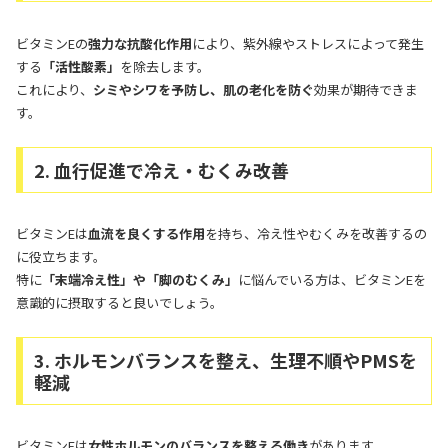
ビタミンEの
強力な抗酸化作用
により、紫外線やストレスによって発生
する
「活性酸素」
を除去します。
これにより、
シミやシワを予防し、肌の老化を防ぐ
効果が期待できま
す。
2. 血行促進で冷え・むくみ改善
ビタミンEは
血流を良くする作用
を持ち、冷え性やむくみを改善するの
に役立ちます。
特に
「末端冷え性」や「脚のむくみ」
に悩んでいる方は、ビタミンEを
意識的に摂取すると良いでしょう。
3. ホルモンバランスを整え、生理不順やPMSを
軽減
ビタミンEは
女性ホルモンのバランスを整える働き
があります。