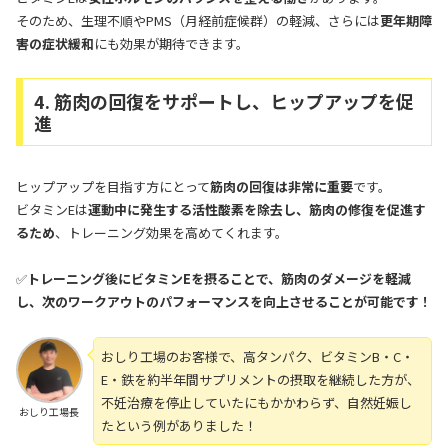
そのため、生理不順やPMS（月経前症候群）の軽減、さらには
更年期障
害の症状緩和
にも効果が期待できます。
4. 筋肉の回復をサポートし、ヒップアップを促
進
ヒップアップを目指す方にとって
筋肉の回復は非常に重要
です。
ビタミンEは
運動中に発生する活性酸素を除去し、筋肉の修復を促進す
るため
、トレーニング効果を高めてくれます。
✅
トレーニング後にビタミンEを摂ることで、筋肉のダメージを軽減
し、次のワークアウトのパフォーマンスを向上させることが可能です！
おしり工場のお客様で、高タンパク、ビタミンB・C・
E・鉄を約半年間サプリメントの摂取を継続した方が、
不妊治療を停止していたにもかかわらず、自然妊娠し
おしり工場長
たという例がありました！