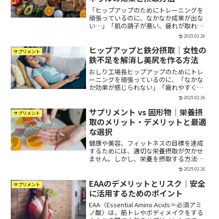
「ヒップアップのためにトレーニングを
頑張っているのに、なかなか成果が出な
い…」「肌の調子が悪い、疲れが取れな
い、睡眠の質が低下している…」そんな
2025.02.26
悩みを抱えている方に必要なのが、マグ
ヒップアップと鉄分摂取｜女性の
ネシウムです。マグネシウムは、600種類
サプリメント
以上の体内の酵素反応...
鉄不足を解消し美尻を作る方法
おしり工場長ヒップアップのためにトレ
ーニングを頑張っているのに、「なかな
か効果が感じられない」「疲れやすくて
続かない」という悩みを抱えていません
2025.02.26
か？その原因のひとつに、鉄不足が関係
サプリメント vs 固形物｜栄養摂
している可能性があります。特に女性
サプリメント
は、生理や出産による影響で...
取のメリット・デメリットと最適
な選択
健康や美容、フィットネスの目標を達成
するためには、適切な栄養摂取が欠かせ
ません。しかし、栄養を摂取する方法と
して「サプリメントを活用すべきか？」
2025.02.26
「できるだけ食事（固形物）から摂るべ
EAAのデメリットとリスク｜安全
きか？」という疑問を持つ人も多いでし
サプリメント
ょう。結論として、サプリ...
に活用するためのポイント
EAA（Essential Amino Acids＝必須アミ
ノ酸）は、筋トレやボディメイクをする