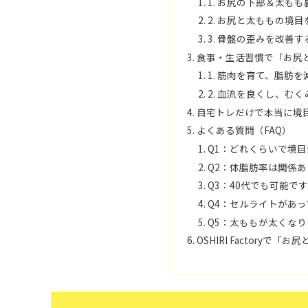
1. お尻の下部＆太も
2. お尻と太ももの境
3. 骨盤の歪みを改善
食事・生活習慣で「お尻
1. 筋肉を育て、脂肪
2. 血流を良くし、む
自宅トレだけで本当に境
よくある質問（FAQ）
Q1：どれくらいで境
Q2：体脂肪率は関係
Q3：40代でも可能で
Q4：セルライトがあ
Q5：太ももが太くな
OSHIRI Factory