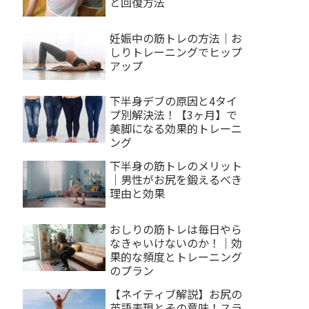
と回復方法
妊娠中の筋トレの方法｜お
しりトレーニングでヒップ
アップ
下半身デブの原因と4タイ
プ別解決法！【3ヶ月】で
美脚になる効果的トレーニ
ング
下半身の筋トレのメリット
｜男性がお尻を鍛えるべき
理由と効果
おしりの筋トレは毎日やら
なきゃいけないのか！｜効
果的な頻度とトレーニング
のプラン
【ネイティブ解説】お尻の
英語表現とその意味！スラ