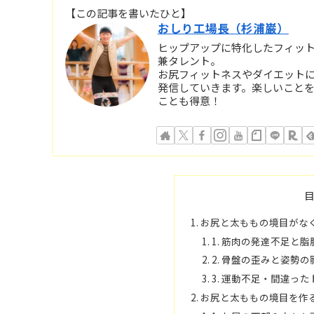
【この記事を書いたひと】
おしり工場長（杉浦巌）
ヒップアップに特化したフィットネス
兼タレント。
お尻フィットネスやダイエット
発信していきます。楽しいこと
ことも得意！
お尻と太ももの境目がな
1. 筋肉の発達不足と
2. 骨盤の歪みと姿勢の
3. 運動不足・間違っ
お尻と太ももの境目を作