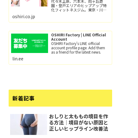
代々木上原、六本木、向ヶ丘遊
園・登戸エリアのヒップアップ特
化フィットネスジム。東京・川崎
で尻トレするなら、おしり工場！
oshiri.co.jp
パーソナルトレーニングとグルー
プレッスン（レッツ！おし
り！！）小田急線向ヶ丘遊園駅/徒
歩6分、登戸駅/徒歩12分。
OSHIRI Factory | LINE Official
Account
OSHIRI Factory's LINE official
account profile page. Add them
as a friend for the latest news.
lin.ee
新着記事
おしりと太ももの境目を作
る方法｜境目がない原因と
正しいヒップライン改善法