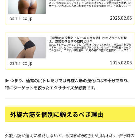
あり、見た目のヒップラインを決めるだけでなく、姿勢の安定や運動パフ
ォーマンス向上にも大きな影響を与える重要な筋肉です。本記事では、大
臀筋の役割を詳しく解説し、それを活かすため...
2025.02.06
oshiri.co.jp
【中臀筋の役割とトレーニング方法】ヒップラインを整
え、姿勢を改善する筋肉とは？
お尻のトレーニングというと「大臀筋（だいでんきん）」が注目されがち
ですが、実はもう一つ重要な筋肉があります。それが**「中臀筋（ちゅう
でんきん）」**です。中臀筋は、お尻の横に位置する筋肉で、ヒップライ
ンの引き締めや骨盤の安定、歩行のサポー...
2025.02.06
oshiri.co.jp
▶ つまり、通常の尻トレだけでは外旋六筋の強化には不十分であり、
特にターゲットを絞ったエクササイズが必要
です。
外旋六筋を個別に鍛えるべき理由
外旋六筋が適切に機能しないと、股関節の安定性が損なわれ、歩行時の