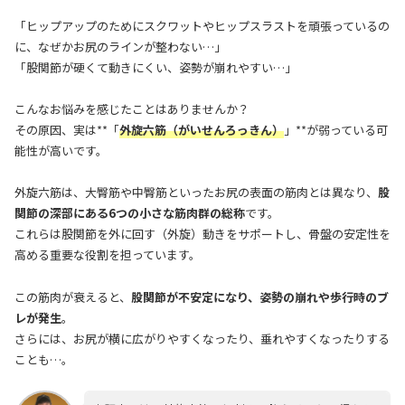
「ヒップアップのためにスクワットやヒップスラストを頑張っているの
に、なぜかお尻のラインが整わない…」
「股関節が硬くて動きにくい、姿勢が崩れやすい…」
こんなお悩みを感じたことはありませんか？
その原因、実は**「
外旋六筋（がいせんろっきん）
」**が弱っている可
能性が高いです。
外旋六筋は、大臀筋や中臀筋といったお尻の表面の筋肉とは異なり、
股
関節の深部にある6つの小さな筋肉群の総称
です。
これらは股関節を外に回す（外旋）動きをサポートし、骨盤の安定性を
高める重要な役割を担っています。
この筋肉が衰えると、
股関節が不安定になり、姿勢の崩れや歩行時のブ
レが発生
。
さらには、お尻が横に広がりやすくなったり、垂れやすくなったりする
ことも…。