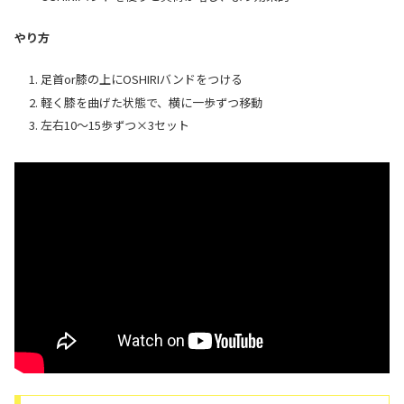
やり方
足首or膝の上にOSHIRIバンドをつける
軽く膝を曲げた状態で、横に一歩ずつ移動
左右10～15歩ずつ×3セット