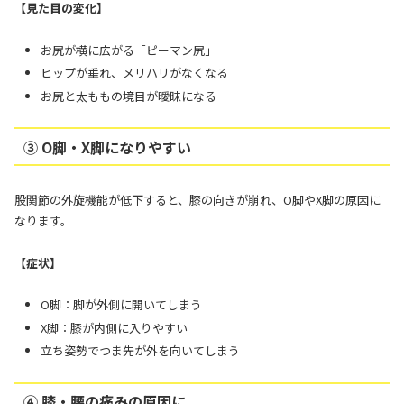
【見た目の変化】
お尻が横に広がる「ピーマン尻」
ヒップが垂れ、メリハリがなくなる
お尻と太ももの境目が曖昧になる
③ O脚・X脚になりやすい
股関節の外旋機能が低下すると、膝の向きが崩れ、O脚やX脚の原因に
なります。
【症状】
O脚：脚が外側に開いてしまう
X脚：膝が内側に入りやすい
立ち姿勢でつま先が外を向いてしまう
④ 膝・腰の痛みの原因に