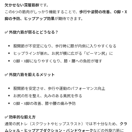
欠かせない深層筋群
です。
この6つの筋肉がしっかり機能することで、
歩行や姿勢の改善、O脚・X
脚の予防、ヒップアップ効果
が期待できます。
✅ 外旋六筋が弱るとどうなる？
股関節が不安定になり、歩行時に膝が内側に入りやすくなる
ヒップラインが崩れ、お尻が横に広がる「ピーマン尻」に
O脚・X脚になりやすくなり、膝・腰への負担が増す
✅ 外旋六筋を鍛えるメリット
股関節を安定させ、歩行や運動のパフォーマンス向上
お尻の形を整え、丸みのある美尻を作る
O脚・X脚の改善、膝や腰の痛み予防
✅ 効率的な鍛え方
通常の尻トレ（スクワットやヒップスラスト）では不十分なため、
クラ
ムシェル・ヒップアブダクション・バンドウォーク
などの外旋六筋に