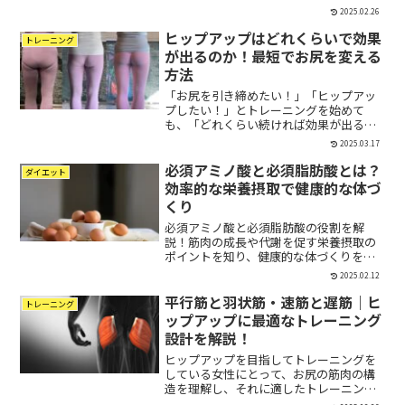
キリしない…」こんなお悩みを持つ方も
2025.02.26
多いのではないでしょうか？実は、ヒッ
ヒップアップはどれくらいで効果
プアップを目指す女性に「水分補給の習
トレーニング
慣」は欠かせません！水...
が出るのか！最短でお尻を変える
方法
「お尻を引き締めたい！」「ヒップアッ
プしたい！」とトレーニングを始めて
も、「どれくらい続ければ効果が出る
の？」「トレーニングしているのに、お
2025.03.17
尻が変わらない…」と感じることはあり
必須アミノ酸と必須脂肪酸とは？
ませんか？実は、お尻の筋肉（大臀筋・
ダイエット
中臀筋・小臀筋）は、比較的大...
効率的な栄養摂取で健康的な体づ
くり
必須アミノ酸と必須脂肪酸の役割を解
説！筋肉の成長や代謝を促す栄養摂取の
ポイントを知り、健康的な体づくりを目
指しましょう。
2025.02.12
平行筋と羽状筋・速筋と遅筋｜ヒ
トレーニング
ップアップに最適なトレーニング
設計を解説！
ヒップアップを目指してトレーニングを
している女性にとって、お尻の筋肉の構
造を理解し、それに適したトレーニング
を行うことが重要です。筋肉には、「平