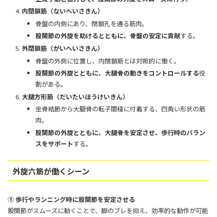
内閉鎖筋（ないへいさきん）
骨盤の内側にあり、閉鎖孔を通る筋肉。
股関節の外旋を助けるとともに、骨盤の安定に貢献
する。
外閉鎖筋（がいへいさきん）
骨盤の外側に位置し、内閉鎖筋とは対照的に働く。
股関節の外旋とともに、大腿骨の動きをコントロールする
役
割がある。
大腿方形筋（だいたいほうけいきん）
坐骨結節から大腿骨の転子間稜に付着する、四角い形状の筋
肉。
股関節の外旋とともに、大腿骨を安定させ、歩行時のバラン
スをサポート
する。
外旋六筋が働くシーン
① 歩行やランニング時に股関節を安定させる
股関節がスムーズに動くことで、脚のブレを抑え、効率的な動作が可能