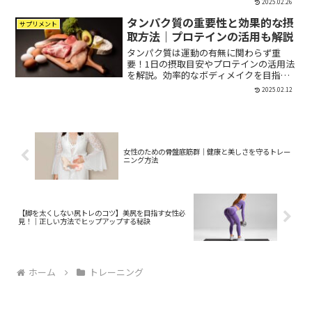
2025.02.26
行筋」と「羽状筋」、**「速筋」と「遅
タンパク質の重要性と効果的な摂
筋」**という分類があり、それぞれ特徴
サプリメント
が異なります。これら...
取方法｜プロテインの活用も解説
タンパク質は運動の有無に関わらず重
要！1日の摂取目安やプロテインの活用法
を解説。効率的なボディメイクを目指し
ましょう。
2025.02.12
女性のための骨盤底筋群｜健康と美しさを守るトレー
ニング方法
【脚を太くしない尻トレのコツ】美尻を目指す女性必
見！｜正しい方法でヒップアップする秘訣
ホーム
トレーニング