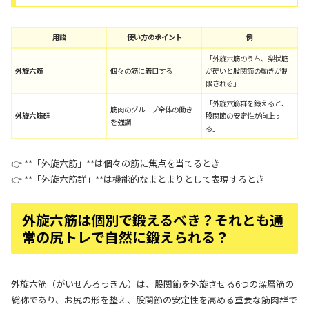
用語
使い方のポイント
例
「外旋六筋のうち、梨状筋
外旋六筋
個々の筋に着目する
が硬いと股関節の動きが制
限される」
「外旋六筋群を鍛えると、
筋肉のグループ全体の働き
外旋六筋群
股関節の安定性が向上す
を強調
る」
👉 **「外旋六筋」**は個々の筋に焦点を当てるとき
👉 **「外旋六筋群」**は機能的なまとまりとして表現するとき
外旋六筋は個別で鍛えるべき？それとも通
常の尻トレで自然に鍛えられる？
外旋六筋（がいせんろっきん）は、股関節を外旋させる6つの深層筋の
総称であり、お尻の形を整え、股関節の安定性を高める重要な筋肉群で