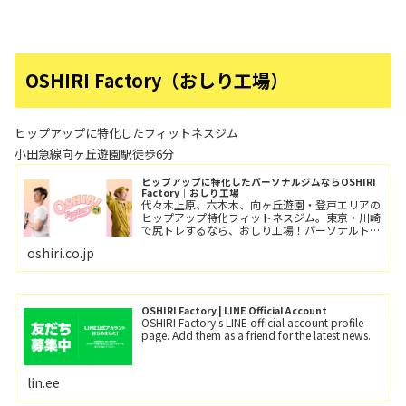
OSHIRI Factory（おしり工場）
ヒップアップに特化したフィットネスジム
小田急線向ヶ丘遊園駅徒歩6分
ヒップアップに特化したパーソナルジムならOSHIRI
Factory｜おしり工場
代々木上原、六本木、向ヶ丘遊園・登戸エリアの
ヒップアップ特化フィットネスジム。東京・川崎
で尻トレするなら、おしり工場！パーソナルトレ
ーニングとグループレッスン（レッツ！おし
oshiri.co.jp
り！！）小田急線向ヶ丘遊園駅/徒歩6分、登戸
駅/徒歩12分。
OSHIRI Factory | LINE Official Account
OSHIRI Factory's LINE official account profile
page. Add them as a friend for the latest news.
lin.ee