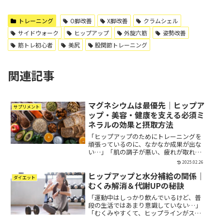
トレーニング
O脚改善
X脚改善
クラムシェル
サイドウォーク
ヒップアップ
外旋六筋
姿勢改善
筋トレ初心者
美尻
股関節トレーニング
関連記事
マグネシウムは最優先｜ヒップア
サプリメント
ップ・美容・健康を支える必須ミ
ネラルの効果と摂取方法
「ヒップアップのためにトレーニングを
頑張っているのに、なかなか成果が出な
い…」「肌の調子が悪い、疲れが取れな
い、睡眠の質が低下している…」そんな
2025.02.26
悩みを抱えている方に必要なのが、マグ
ヒップアップと水分補給の関係｜
ネシウムです。マグネシウムは、600種類
ダイエット
以上の体内の酵素反応...
むくみ解消＆代謝UPの秘訣
「運動中はしっかり飲んでいるけど、普
段の生活ではあまり意識していない…」
「むくみやすくて、ヒップラインがスッ