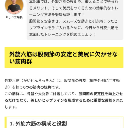
本記事では、外旋六筋の役割や、鍛えることで得られ
るメリット、そして美尻をつくるための効果的なトレ
ーニング方法を徹底解説します！
おしり工場長
股関節を安定させ、スムーズな動きと引き締まったヒ
ップラインを手に入れるために、今日から外旋六筋を
意識したトレーニングを始めましょう！
外旋六筋は股関節の安定と美尻に欠かせな
い筋肉群
外旋六筋（がいせんろっきん）は、股関節の外旋（脚を外側に回す動
き）を担う
6つの筋肉の総称
です。
この筋群は、骨盤や大腿骨に付着しており、
股関節の安定性を向上させ
るだけでなく、美しいヒップラインを形成するために重要な役割
を果た
します。
1. 外旋六筋の構成と役割