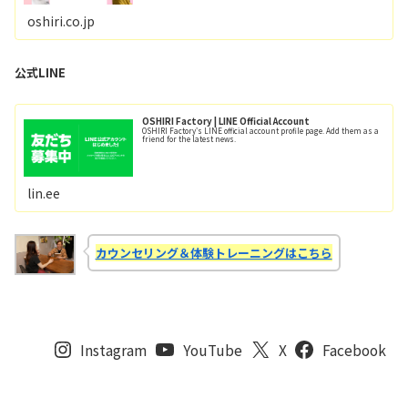
oshiri.co.jp
公式LINE
OSHIRI Factory | LINE Official Account
OSHIRI Factory's LINE official account profile page. Add them as a
friend for the latest news.
lin.ee
カウンセリング＆体験トレーニングはこちら
Instagram
YouTube
X
Facebook