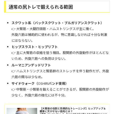
通常の尻トレで鍛えられる範囲
スクワット系（バックスクワット・ブルガリアンスクワット）
👉 大臀筋・大腿四頭筋・ハムストリングスが主に働く。
外旋六筋は補助的に使われるが、特に意識しなければ十分な刺激
にはならない。
ヒップスラスト・ヒップリフト
👉 主に大臀筋の収縮を狙う種目。股関節の外旋動作がほとんどな
いため、外旋六筋への負荷は少ない。
ルーマニアンデッドリフト
👉 ハムストリングスと臀筋群のストレッチを伴う動作だが、外旋
六筋の関与は少なめ。
サイドウォーク（
OSHIRI
バンド使用）
👉 中臀筋・小臀筋を鍛えることができるが、股関節の外旋動作が
少なく、外旋六筋の強化には不十分。
【大臀筋の役割と効果的なトレーニング】ヒップアップ＆
健康に欠かせない筋肉とは？
大臀筋（だいでんきん）は、私たちの体の中で最も大きな筋肉のひとつで