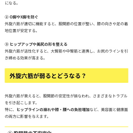
になる。
② O脚やX脚を防ぐ
外旋六筋が適切に機能すると、股関節の位置が整い、膝の向きや足の着
地位置が安定する。
③ ヒップアップや美尻の形を整える
外旋六筋が活性化すると、大臀筋や中臀筋と連携し、お尻のラインを引
き締める効果が高まる。
外旋六筋が弱るとどうなる？
外旋六筋が衰えると、股関節の安定性が損なわれ、さまざまなトラブル
を引き起こします。
特に、
ヒップラインの崩れや膝・腰への負担増加
など、美容面と健康面
の両方に影響を与えます。
① 股関節の不安定化