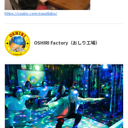
https://coubic.com/squatlabo/
OSHIRI Factory（おしり工場）