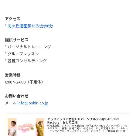
アクセス
*
向ヶ丘遊園駅から徒歩6分
提供サービス
* パーソナルトレーニング
* グループレッスン
* 各種コンサルティング
営業時間
6:00〜24:00（不定休）
お問い合わせ
メール:
info@oshiri.co.jp
ヒップアップに特化したパーソナルジムならOSHIRI
Factory｜おしり工場
代々木上原、六本木、向ヶ丘遊園・登戸エリアのヒップアップ特化フィッ
トネスジム。東京・川崎で尻トレするなら、おしり工場！パーソナルトレ
ーニングとグループレッスン（レッツ！おしり！！）小田急線向ヶ丘遊園
駅/徒歩6分、登戸駅/徒歩12分。