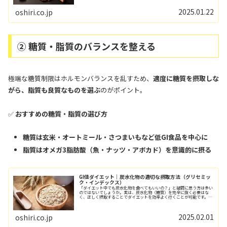
2025.01.22
oshiri.co.jp
② 糖質・脂質のバランスを整える
極端な糖質制限はホルモンバランスを乱すため、
適度に糖質を摂取しな
がら、脂質も良質なものを選ぶ
のがポイント。
✅
おすすめの糖質・脂質の選び方
糖質は玄米・オートミール・さつまいもなど低GI食品を中心に
脂質はオメガ3脂肪酸（魚・ナッツ・アボカド）を意識的に摂る
GI値ダイエット｜炭水化物の適切な摂取方法（グリセミッ
ク・インデックス）
「ダイエット中でも炭水化物を食べてもいいの？」と疑問に思う方は多い
のではないでしょうか。実は、炭水化物（糖質）を完全に抜く必要はな
く、正しく摂取することでダイエットを効率よく行くことが可能です。お
しり工場長この記事では、ダイエットを促進させ...
2025.02.01
oshiri.co.jp