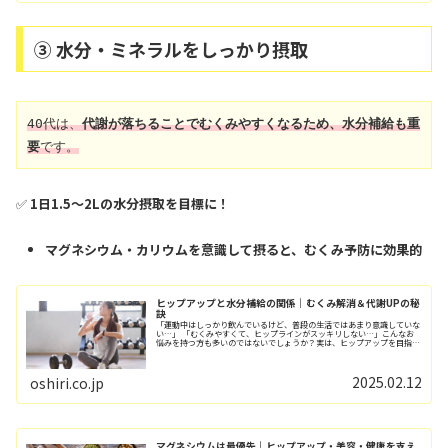
③ 水分・ミネラルをしっかり摂取
40代は、
代謝が落ちることでむくみやすくなるため、水分補給も重
要
です。
✅
1日1.5〜2Lの水分摂取を目標に！
マグネシウム・カリウムを意識して摂ると、むくみ予防に効果的
ヒップアップと水分補給の関係｜むくみ解消＆代謝UPの秘
訣
「運動中はしっかり飲んでいるけど、普段の生活ではあまり意識していな
い…」 「むくみやすくて、ヒップラインがスッキリしない…」こんなお
悩みを持つ方も多いのではないでしょうか？実は、ヒップアップを目指す
女性に「水分補給の習慣」は欠かせません！水...
2025.02.12
oshiri.co.jp
マグネシウムは最優先｜ヒップアップ・美容・健康を支え