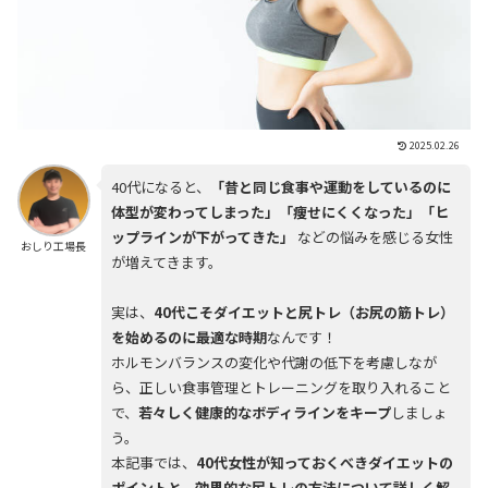
2025.02.26
40代になると、
「昔と同じ食事や運動をしているのに
体型が変わってしまった」「痩せにくくなった」「ヒ
ップラインが下がってきた」
などの悩みを感じる女性
おしり工場長
が増えてきます。
実は、
40代こそダイエットと尻トレ（お尻の筋トレ）
を始めるのに最適な時期
なんです！
ホルモンバランスの変化や代謝の低下を考慮しなが
ら、正しい食事管理とトレーニングを取り入れること
で、
若々しく健康的なボディラインをキープ
しましょ
う。
本記事では、
40代女性が知っておくべきダイエットの
ポイントと、効果的な尻トレの方法について詳しく解