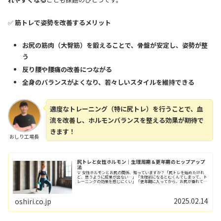
✅
筋トレで姿勢を改善するメリット
お尻の筋肉（大臀筋）を鍛えることで、骨盤が安定し、姿勢が整
う
反り腰や腰痛の改善につながる
全身のバランスがよくなり、若々しいスタイルを維持できる
適度なトレーニング（特に尻トレ）を行うことで、血
流を改善し、ホルモンバランスを整える効果が期待で
きます！
おしり工場長
尻トレと女性ホルモン｜生理周期＆更年期のヒップアップ
法
💡 女性ホルモンとお尻の関係、知っていますか？「尻トレを始めたけれ
ど、思うように成果が出ない…」「生理前になるとむくんでしまって、ト
レーニングの効果を感じにくい」「更年期に入ってから、お尻が垂れてき
た気がする」こんな悩みを持っている方、多い...
2025.02.14
oshiri.co.jp