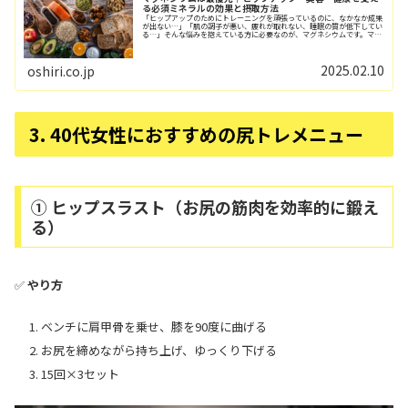
る必須ミネラルの効果と摂取方法
「ヒップアップのためにトレーニングを頑張っているのに、なかなか成果
が出ない…」「肌の調子が悪い、疲れが取れない、睡眠の質が低下してい
る…」そんな悩みを抱えている方に必要なのが、マグネシウムです。マグ
ネシウムは、600種類以上の体内の酵素反応...
2025.02.10
oshiri.co.jp
3. 40代女性におすすめの尻トレメニュー
① ヒップスラスト（お尻の筋肉を効率的に鍛え
る）
✅
やり方
ベンチに肩甲骨を乗せ、膝を90度に曲げる
お尻を締めながら持ち上げ、ゆっくり下げる
15回×3セット