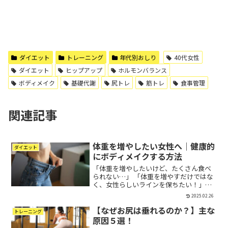
ダイエット
トレーニング
年代別おしり
40代女性
ダイエット
ヒップアップ
ホルモンバランス
ボディメイク
基礎代謝
尻トレ
筋トレ
食事管理
関連記事
体重を増やしたい女​​性へ｜健康的
ダイエット
にボディメイクする方法
「体重を増やしたいけど、たくさん食べ
られない…」 「体重を増やすだけではな
く、女性らしいラインを保ちたい！」こ
のように感じている女性は意外と多いも
2025.02.26
のです。カロリーを増やして体重を増や
【なぜお尻は垂れるのか？】主な
すのではなく、筋肉をつけながらボディ
トレーニング
メイクし、理想のシルエ...
原因５選！