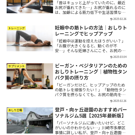
「昔はキュッと上がっていたのに、最近
お尻が垂れてきた…」お尻が垂れるのに
は、加齢による筋力低下や生活習慣な
ど、さまざまな原因があります。この記
2025.02.26
事では、お尻が垂れる原因と、それを改
妊娠中の筋トレの方法｜おしりト
善するための効果的なトレーニング方法
トレーニング
を詳しく解説します。1.ど...
レーニングでヒップアップ
「妊娠中は運動を控えたほうがいい？」
「お腹が大きくなると、動くのが不
安…」そんな妊婦さんにこそ、お尻のト
レーニング（尻トレ）をおすすめしま
2025.03.04
す！妊娠中にお尻の筋肉を鍛えること
ビーガン・ベジタリアンのための
は、腰痛の予防、出産時の負担軽減、産
サプリメント
後の体型維持にとても役立ちます。...
おしりトレーニング｜植物性タン
パク質の摂り方
「ビーガンだけど、ヒップアップのため
の筋トレを頑張りたい！」 「動物性タン
パク質を摂らなくても、お尻の筋肉をし
っかり育てられる？」このような疑問を
2025.02.26
持つ方も多いのではないでしょうか？ヒ
登戸・向ヶ丘遊園のおすすめパー
ップアップにおいて筋トレと栄養摂取は
おしり工場
不可欠ですが、特にビー...
ソナルジム5選【2025年最新版】
「パーソナルジムに通いたいけど、どこ
がいいのかわからない…」川崎市多摩区
事情に詳しい私が、登戸・向ヶ丘遊園エ