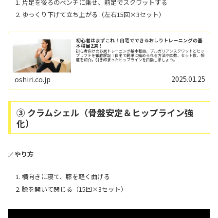
片足を後ろのベンチに乗せ、前足でスクワットする
ゆっくり下げて立ち上がる（左右15回×3セット）
初心者はまずこれ！自宅でできるおしりトレーニングの基
本種目2選！
初心者向けのお尻トレーニング基本種目、ブルガリアンスクワットとヒッ
プリフトを徹底解説！自宅で簡単に始められる方法や回数、セット数、頻
度を紹介。引き締まったヒップラインを目指しましょう。
2025.01.25
oshiri.co.jp
③ クラムシェル（骨盤安定＆ヒップライン強
化）
✅
やり方
横向きに寝て、膝を軽く曲げる
膝を開いて閉じる（15回×3セット）