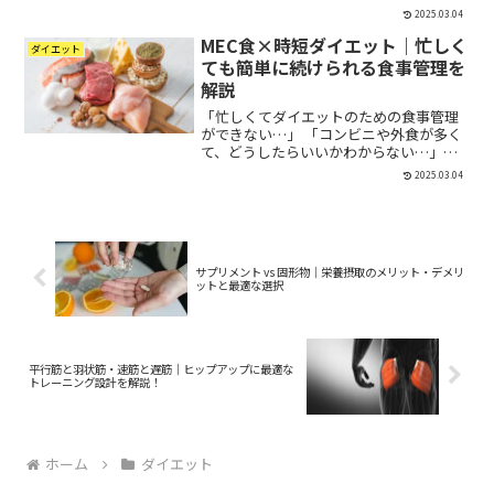
リアでジムを探している方に向けて、こ
2025.03.04
の記事では「おすすめのパーソナルジ
MEC食×時短ダイエット｜忙しく
ム」「料金・口コミ比較」「ジム選びの
ダイエット
ポイント」を詳しく解説しま...
ても簡単に続けられる食事管理を
解説
「忙しくてダイエットのための食事管理
ができない…」 「コンビニや外食が多く
て、どうしたらいいかわからない…」こ
ういった悩みを抱えている方に最適なの
2025.03.04
が MEC食（Meat, Egg, Cheese） です。
MEC食は、シンプルな食事管理で 最...
サプリメント vs 固形物｜栄養摂取のメリット・デメリ
ットと最適な選択
平行筋と羽状筋・速筋と遅筋｜ヒップアップに最適な
トレーニング設計を解説！
ホーム
ダイエット