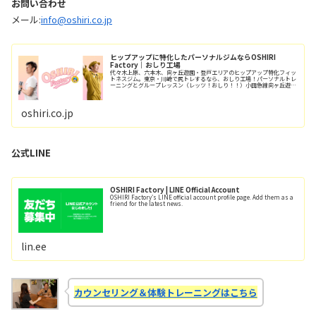
お問い合わせ
メール:
info@oshiri.co.jp
ヒップアップに特化したパーソナルジムならOSHIRI
Factory｜おしり工場
代々木上原、六本木、向ヶ丘遊園・登戸エリアのヒップアップ特化フィッ
トネスジム。東京・川崎で尻トレするなら、おしり工場！パーソナルトレ
ーニングとグループレッスン（レッツ！おしり！！）小田急線向ヶ丘遊園
駅/徒歩6分、登戸駅/徒歩12分。
oshiri.co.jp
公式LINE
OSHIRI Factory | LINE Official Account
OSHIRI Factory's LINE official account profile page. Add them as a
friend for the latest news.
lin.ee
カウンセリング＆体験トレーニングはこちら