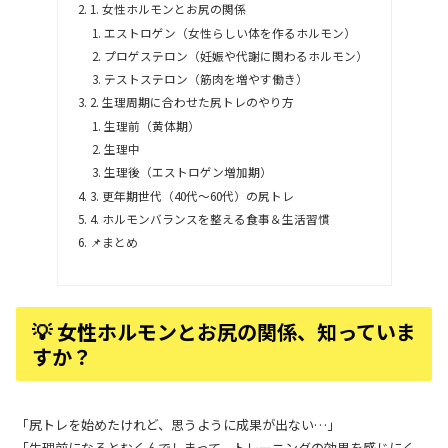
1. 女性ホルモンとお尻の関係
エストロゲン（女性らしい体を作るホルモン）
プロゲステロン（妊娠や代謝に関わるホルモン）
テストステロン（筋肉を増やす働き）
2. 生理周期に合わせた尻トレのやり方
生理前（黄体期）
生理中
生理後（エストロゲン増加期）
3. 更年期世代（40代〜60代）の尻トレ
4. ホルモンバランスを整える食事＆生活習慣
📌まとめ
💡 女性ホルモンとお尻の関係、知っていま
すか？
「尻トレを始めたけれど、思うように成果が出ない…」
「生理前になるとむくんでしまって、トレーニングの効果を感じにく