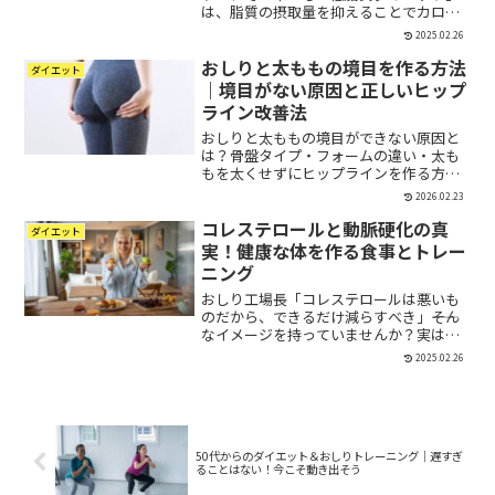
は、脂質の摂取量を抑えることでカロリ
ーコントロールをしやすく、比較的取り
2025.02.26
組みやすい方法として人気があります。
おしりと太ももの境目を作る方法
しかし、「脂質を減らす＝健康的に痩せ
ダイエット
られる」と思っていると、...
｜境目がない原因と正しいヒップ
ライン改善法
おしりと太ももの境目ができない原因と
は？骨盤タイプ・フォームの違い・太も
もを太くせずにヒップラインを作る方法
をプロが解説。40代からでも改善可能で
2026.02.23
す。
コレステロールと動脈硬化の真
ダイエット
実！健康な体を作る食事とトレー
ニング
おしり工場長「コレステロールは悪いも
のだから、できるだけ減らすべき」――そん
なイメージを持っていませんか？実は、
それは誤解なんです！コレステロールは
2025.02.26
ホルモン合成や細胞の機能に必要な重要
な成分です。しかし、必要以上に高くな
ると動脈硬化のリスク...
50代からのダイエット＆おしりトレーニング｜遅すぎ
ることはない！今こそ動き出そう