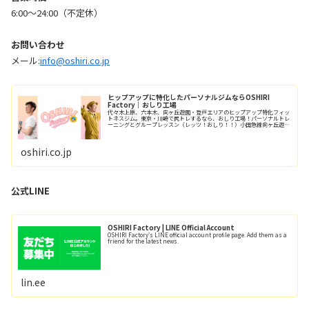
6:00〜24:00（不定休）
お問い合わせ
メール:
info@oshiri.co.jp
ヒップアップに特化したパーソナルジムならOSHIRI
Factory｜おしり工場
代々木上原、六本木、向ヶ丘遊園・登戸エリアのヒップアップ特化フィッ
トネスジム。東京・川崎で尻トレするなら、おしり工場！パーソナルトレ
ーニングとグループレッスン（レッツ！おしり！！）小田急線向ヶ丘遊園
駅/徒歩6分、登戸駅/徒歩12分。
oshiri.co.jp
公式LINE
OSHIRI Factory | LINE Official Account
OSHIRI Factory's LINE official account profile page. Add them as a
friend for the latest news.
lin.ee