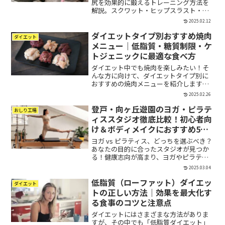
尻を効果的に鍛えるトレーニング方法を
解説。スクワット・ヒップスラスト・ブ
ルガリアンスクワットで引き締まったヒ
2025.02.12
ップラインを作ろう！
ダイエットタイプ別おすすめ焼肉
ダイエット
メニュー｜低脂質・糖質制限・ケ
トジェニックに最適な食べ方
ダイエット中でも焼肉を楽しみたい！そ
んな方に向けて、ダイエットタイプ別に
おすすめの焼肉メニューを紹介します。
「焼肉＝高カロリー」というイメージが
2025.02.26
あるかもしれませんが、実は食べ方次第
登戸・向ヶ丘遊園のヨガ・ピラテ
でダイエット中でも安心して楽しめるの
おしり工場
です。低脂質ダイエット、...
ィススタジオ徹底比較！初心者向
け＆ボディメイクにおすすめ5選
【2025年最新版】
ヨガ vs ピラティス、どっちを選ぶべき？
あなたの目的に合ったスタジオが見つか
る！健康志向が高まり、ヨガやピラティ
スを取り入れる人が増えています。特に
2025.03.04
登戸・向ヶ丘遊園エリアには、多くのヨ
低脂質（ローファット）ダイエッ
ガスタジオやピラティススタジオがあ
ダイエット
り、初心者から上級者...
トの正しい方法｜効果を最大化す
る食事のコツと注意点
ダイエットにはさまざまな方法がありま
すが、その中でも「低脂質ダイエット」