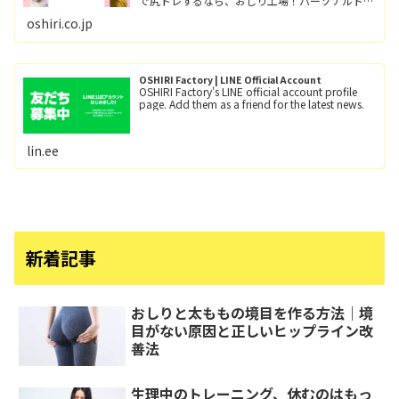
で尻トレするなら、おしり工場！パーソナルトレ
ーニングとグループレッスン（レッツ！おし
oshiri.co.jp
り！！）小田急線向ヶ丘遊園駅/徒歩6分、登戸
駅/徒歩12分。
OSHIRI Factory | LINE Official Account
OSHIRI Factory's LINE official account profile
page. Add them as a friend for the latest news.
lin.ee
新着記事
おしりと太ももの境目を作る方法｜境
目がない原因と正しいヒップライン改
善法
生理中のトレーニング、休むのはもっ