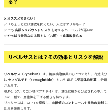
る？
❌
オススメできない！
✅ 「ちょっとだけ食欲を抑えたい」人にはアリかも…？
✅ でも
高額＆リバウンドリスク
を考えると、コスパが悪い💸
✅
やっぱり最強なのは筋トレ（お尻）＋食事改善💪🔥
リベルサスとは？その効果とリスクを解説
リベルサス（Rybelsus）
は、糖尿病治療薬のひとつであり、有効成分
は
セマグルチド（semaglutide）
という
GLP-1受容体作動薬
に分類
されます。
GLP-1（グルカゴン様ペプチド-1）は、食後に腸から分泌されるホルモ
ンの一種で、血糖値を下げる働きを持ちます。
リベルサスは、GLP-1を模倣し、
血糖値のコントロールや食欲の抑制
に
効果を発揮します。