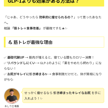
GLP-1よりも効果がある方法は？
「じゃあ、どうやったら
効率的に痩せられるの？
」って思ったあなた
へ。
結論
「筋トレ＋食事改善」
が最強です💪🔥✨
💪 筋トレが最強な理由
✅
基礎代謝UP
→ 筋肉が増えると、寝ている間もカロリー消費！
✅
リバウンドしにくい
→ GLP-1のように「薬をやめたら終わり」にな
らない！
✅
お尻がキレイに引き締まる✨
→ 食事制限だけだと、体が貧相になり
がち💦
せっかく痩せるなら
引き締まったキレイなお尻
を手に
入れよう！✨
おしり工場長