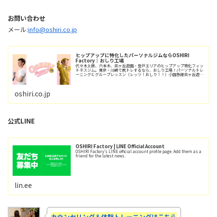
お問い合わせ
メール:
info@oshiri.co.jp
ヒップアップに特化したパーソナルジムならOSHIRI
Factory｜おしり工場
代々木上原、六本木、向ヶ丘遊園・登戸エリアのヒップアップ特化フィッ
トネスジム。東京・川崎で尻トレするなら、おしり工場！パーソナルトレ
ーニングとグループレッスン（レッツ！おしり！！）小田急線向ヶ丘遊園
駅/徒歩6分、登戸駅/徒歩12分。
oshiri.co.jp
公式LINE
OSHIRI Factory | LINE Official Account
OSHIRI Factory's LINE official account profile page. Add them as a
friend for the latest news.
lin.ee
カウンセリング＆体験トレーニングはこちら