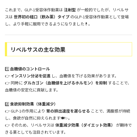
これまで、GLP-1受容体作動薬は
注射型
が一般的でしたが、リベルサ
スは
世界初の経口（飲み薬）タイプ
のGLP-1受容体作動薬として登場
し、より手軽に服用できるようになりました💊。
リベルサスの主な効果
1️⃣
血糖値のコントロール
👉
インスリン分泌を促進
し、血糖値を下げる効果があります。
👉 同時に
グルカゴン（血糖値を上げるホルモン）を抑制
することで、
血糖値の安定化に貢献します。
2️⃣
食欲抑制効果（体重減少）
👉 GLP-1の作用により
胃の排出速度を遅らせる
ことで、満腹感が持続
し、食欲が自然に抑えられます🍽️✨。
👉 そのため、リベルサスは
体重減少効果（ダイエット効果）
が期待で
きる薬としても注目されています。