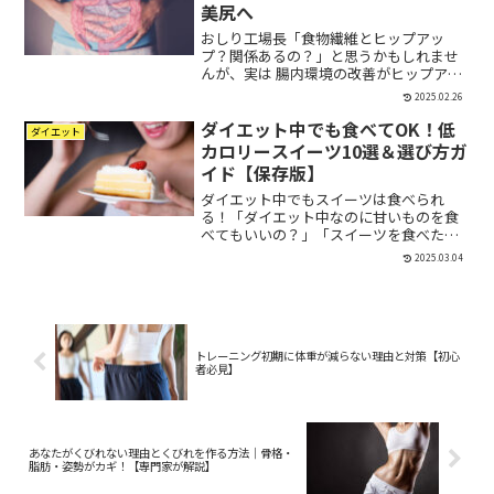
美尻へ
おしり工場長「食物繊維とヒップアッ
プ？関係あるの？」と思うかもしれませ
んが、実は 腸内環境の改善がヒップアッ
プに大きく関わっている んです！食物繊
2025.02.26
維は 腸活をサポートし、栄養の吸収を最
ダイエット中でも食べてOK！低
適化する ことで、トレーニングの効果を
ダイエット
高めます。本記事で...
カロリースイーツ10選＆選び方ガ
イド【保存版】
ダイエット中でもスイーツは食べられ
る！「ダイエット中なのに甘いものを食
べてもいいの？」「スイーツを食べたら
太るのでは？」こんな疑問を持っている
2025.03.04
方、多いのではないでしょうか？🤔おし
り工場長実は、ダイエット中でも適切な
スイーツを選べば、太るどこ...
トレーニング初期に体重が減らない理由と対策【初心
者必見】
あなたがくびれない理由とくびれを作る方法｜骨格・
脂肪・姿勢がカギ！【専門家が解説】