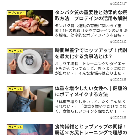
とむくんでしまって、トレーニングの効
2025.03.17
果を感じにくい」「更年期に入ってか
タンパク質の重要性と効果的な摂
ら、お尻が垂れてきた気がする」こんな
サプリメント
悩みを持っている方、多い...
取方法｜プロテインの活用も解説
タンパク質は運動の有無に関わらず重
要！1日の摂取目安やプロテインの活用法
を解説。効率的なボディメイクを目指し
ましょう。
2025.02.12
時間栄養学でヒップアップ！代謝
ダイエット
を最大化する食事法とは？
おしり工場長「トレーニングやダイエッ
トもがんばってるけど、思うように結果
が出ない…」そんなお悩みはありません
か？実は、ヒップアップには「食事の時
2025.02.26
間」も大きく関わってくるのです✨今回
体重を増やしたい女​​性へ｜健康的
は、時間栄養学を駆使して、おしりを持
ダイエット
ち上げ、美しいシルエット...
にボディメイクする方法
「体重を増やしたいけど、たくさん食べ
られない…」 「体重を増やすだけではな
く、女性らしいラインを保ちたい！」こ
のように感じている女性は意外と多いも
2025.02.26
のです。カロリーを増やして体重を増や
食物繊維とヒップアップの関係！
すのではなく、筋肉をつけながらボディ
ダイエット
メイクし、理想のシルエ...
腸活×お尻トレーニングで理想の