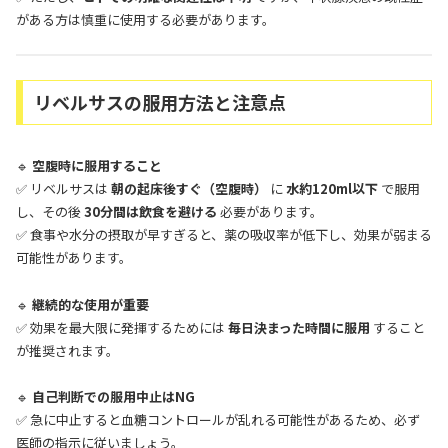
がある方は慎重に使用する必要があります。
リベルサスの服用方法と注意点
🔹
空腹時に服用すること
✅ リベルサスは
朝の起床後すぐ（空腹時）
に
水約120ml以下
で服用
し、その後
30分間は飲食を避ける
必要があります。
✅ 食事や水分の摂取が早すぎると、薬の吸収率が低下し、効果が弱まる
可能性があります。
🔹
継続的な使用が重要
✅ 効果を最大限に発揮するためには
毎日決まった時間に服用
すること
が推奨されます。
🔹
自己判断での服用中止はNG
✅ 急に中止すると血糖コントロールが乱れる可能性があるため、必ず
医師の指示に従いましょう。