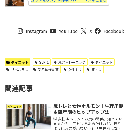
Instagram
YouTube
X
Facebook
ダイエット
GLP-1
お尻トレーニング
ダイエット
リベルサス
受容体作動薬
女性向け
筋トレ
関連記事
尻トレと女性ホルモン｜生理周期
ダイエット
＆更年期のヒップアップ法
💡 女性ホルモンとお尻の関係、知ってい
ますか？「尻トレを始めたけれど、思う
ように成果が出ない…」「生理前になる