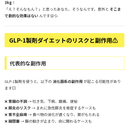
3kg
！
「え？そんなもん？」と思ったあなた、そうなんです。意外と
そこま
で劇的な効果はない
んです😲💦
GLP-1製剤ダイエットのリスクと副作用⚠️
代表的な副作用
GLP-1製剤を使うと、以下の
消化器系の副作用
が起こる可能性があり
ます💥
❌
胃腸の不調
→ 吐き気、下痢、腹痛、便秘
❌
膵炎のリスク
→ まれに急性膵炎を発症するケースも
❌
胃不全麻痺
→ 食べ物の消化が遅くなり、胃がもたれる
❌
腸閉塞
→ 腸の動きが止まり、命に関わるケースも