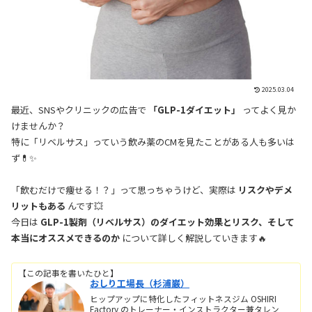
2025.03.04
最近、SNSやクリニックの広告で
「GLP-1ダイエット」
ってよく見か
けませんか？
特に「リベルサス」っていう飲み薬のCMを見たことがある人も多いは
ず💊✨
「飲むだけで痩せる！？」って思っちゃうけど、実際は
リスクやデメ
リットもある
んです💥
今日は
GLP-1製剤（リベルサス）のダイエット効果とリスク、そして
本当にオススメできるのか
について詳しく解説していきます🔥
【この記事を書いたひと】
おしり工場長（杉浦巌）
ヒップアップに特化したフィットネスジム OSHIRI
Factory のトレーナー・インストラクター兼タレン