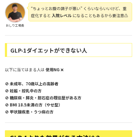
“ちょっとお腹の調子が悪い” くらいならいいけど、重
症化すると
入院レベル
になることもあるから要注意⚠️
おしり工場長
GLP-1ダイエットができない人
以下に当てはまる人は
使用NG
❌
🚫
未成年、70歳以上の高齢者
🚫
妊娠・授乳中の方
🚫
糖尿病・膵炎・胆石症の既往歴がある方
🚫
BMI 18.5未満の方（やせ型）
🚫
甲状腺疾患・うつ病の方