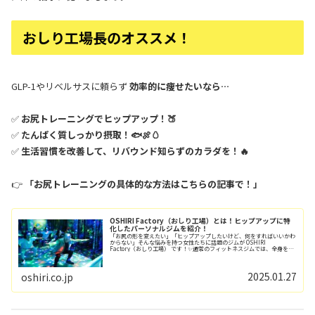
おしり工場長のオススメ！
GLP-1やリベルサスに頼らず
効率的に痩せたいなら…
✅
お尻トレーニングでヒップアップ！🍑
✅
たんぱく質しっかり摂取！🐟🍖🥚
✅
生活習慣を改善して、リバウンド知らずのカラダを！🔥
👉
「お尻トレーニングの具体的な方法はこちらの記事で！」
OSHIRI Factory（おしり工場）とは！ヒップアップに特
化したパーソナルジムを紹介！
「お尻の形を変えたい」「ヒップアップしたいけど、何をすればいいかわ
からない」そんな悩みを持つ女性たちに話題のジムが OSHIRI
Factory（おしり工場） です！✨通常のフィットネスジムでは、全身をバ
ランスよく鍛えるメニューが中心ですが...
2025.01.27
oshiri.co.jp