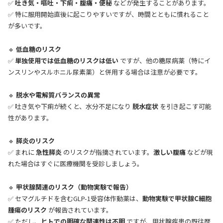
✅
吐き気・嘔吐・下痢・腹痛・便秘
などが発生することがあります。
✅ 特に服用開始直後に起こりやすいですが、時間とともに慣れること
が多いです。
🔹
低血糖のリスク
✅
単独使用では低血糖のリスクは低い
ですが、他の糖尿病薬（特にイ
ンスリンやスルホニル尿素薬）と併用する場合は注意が必要です。
🔹
脱水や電解質バランスの異常
✅ 吐き気や下痢が続くと、水分不足になり
脱水症状
を引き起こす可能
性があります。
🔹
膵炎のリスク
✅ まれに
急性膵炎
のリスクが指摘されています。
激しい腹痛
などが現
れた場合はすぐに医療機関を受診しましょう。
🔹
甲状腺関連のリスク（動物実験で報告）
✅ セマグルチドを含むGLP-1受容体作動薬は、
動物実験で甲状腺C細胞
腫瘍のリスク
が報告されています。
✅ ただし、
ヒトでの明確な関連性は不明
ですが、甲状腺疾患の既往歴