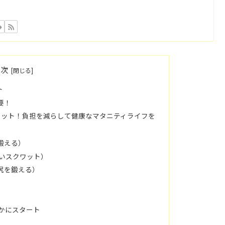
目次
ト
要！
リット！負担を減らして健康なマタニティライフを
鍛える）
しいスクワット）
お尻を鍛える）
やかにスタート