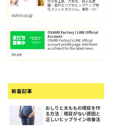
代々木上原、六本木、向ヶ丘遊
園・登戸エリアのヒップアップ特
化フィットネスジム。東京・川崎
で尻トレするなら、おしり工場！
oshiri.co.jp
パーソナルトレーニングとグルー
プレッスン（レッツ！おし
り！！）小田急線向ヶ丘遊園駅/徒
歩6分、登戸駅/徒歩12分。
OSHIRI Factory | LINE Official
Account
OSHIRI Factory's LINE official
account profile page. Add them
as a friend for the latest news.
lin.ee
新着記事
おしりと太ももの境目を作
る方法｜境目がない原因と
正しいヒップライン改善法