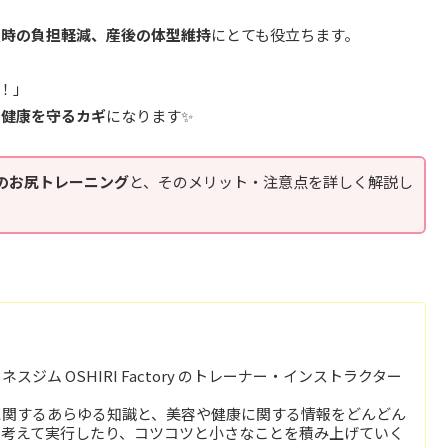
産時の負担軽減、産後の体型維持
にとても役立ちます。
！」
の健康を守るカギ
になります✨
のお尻トレーニング
と、そのメリット・注意点を詳しく解説し
ジム OSHIRI Factory のトレーナー・インストラクター
に関するあらゆる知識と、美容や健康に関する情報をどんどん
を考えて実行したり、コツコツと小さなことを積み上げていく