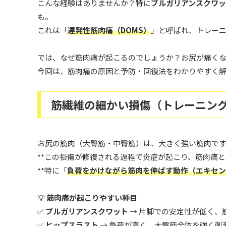
こんな経験はありませんか？特に
ブルガリアンスクワ
も。
これは「
遅発性筋肉痛（DOMS）
」と呼ばれ、トレーニ
では、なぜ筋肉痛が起こるのでしょうか？お尻が痛く
今回は、筋肉痛の原因と予防・回復法をわかりやすく解
筋繊維の細かい損傷（トレーニン
お尻の筋肉（大臀筋・中臀筋）は、大きく強い筋肉で
**この損傷が修復される過程で炎症が起こり、筋肉痛
**特に「
負荷をかけながら筋肉を伸ばす動作（エキセン
💡
筋肉痛が起こりやすい種目
✅
ブルガリアンスクワット
→ 片脚での安定性が低く、
✅
ヒップスラスト
→ 負荷が高く、大臀筋全体を強く刺