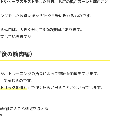
ットやヒップスラストをした翌日、お尻の奥がズーンと痛む
こと
ングをした数時間後から1〜2日後に現れるものです。
なる理由は、大きく分けて
3つの要因
があります。
説していきます💡
グ後の筋肉痛）
すが、トレーニングの負荷によって微細な損傷を受けます。
として感じるのです。
トリック動作）
」で強く痛みが出ることがわかっています。
筋繊維に大きな刺激を与える
激