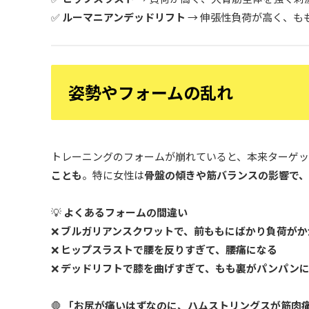
✅
ルーマニアンデッドリフト
→ 伸張性負荷が高く、も
姿勢やフォームの乱れ
トレーニングのフォームが崩れていると、本来ターゲ
ことも
。特に女性は
骨盤の傾きや筋バランスの影響で
💡
よくあるフォームの間違い
❌
ブルガリアンスクワットで、前ももにばかり負荷がか
❌
ヒップスラストで腰を反りすぎて、腰痛になる
❌
デッドリフトで膝を曲げすぎて、もも裏がパンパン
🛑
「お尻が痛いはずなのに、ハムストリングスが筋肉