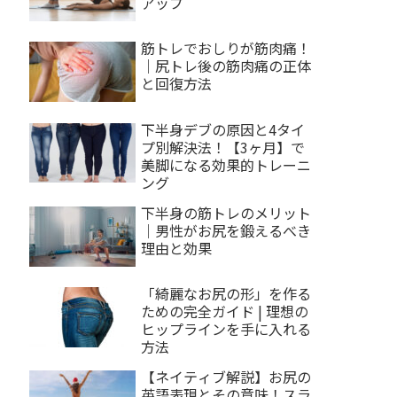
アップ
筋トレでおしりが筋肉痛！
｜尻トレ後の筋肉痛の正体
と回復方法
下半身デブの原因と4タイ
プ別解決法！【3ヶ月】で
美脚になる効果的トレーニ
ング
下半身の筋トレのメリット
｜男性がお尻を鍛えるべき
理由と効果
「綺麗なお尻の形」を作る
ための完全ガイド | 理想の
ヒップラインを手に入れる
方法
【ネイティブ解説】お尻の
英語表現とその意味！スラ