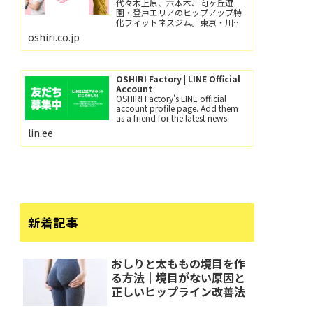
代々木上原、六本木、向ヶ丘遊
園・登戸エリアのヒップアップ特
化フィットネスジム。東京・川崎
で尻トレするなら、おしり工場！
oshiri.co.jp
パーソナルトレーニングとグルー
プレッスン（レッツ！おし
り！！）小田急線向ヶ丘遊園駅/徒
歩6分、登戸駅/徒歩12分。
OSHIRI Factory | LINE Official
Account
OSHIRI Factory's LINE official
account profile page. Add them
as a friend for the latest news.
lin.ee
新着記事
おしりと太ももの境目を作
る方法｜境目がない原因と
正しいヒップライン改善法