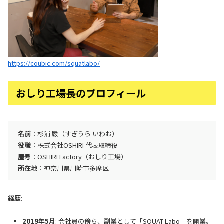
https://coubic.com/squatlabo/
おしり工場長のプロフィール
名前
：杉浦 巌（すぎうら いわお）
役職
：株式会社OSHIRI 代表取締役
屋号
：OSHIRI Factory（おしり工場）
所在地
：神奈川県川崎市多摩区
経歴
:
2019年5月
: 会社員の傍ら、副業として「SQUAT Labo」を開業。