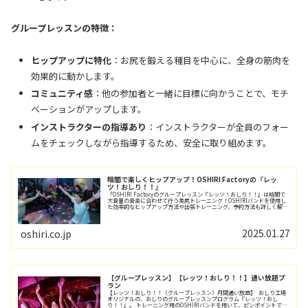
グループレッスンの特徴：
ヒップアップに特化
：お尻を鍛える種目を中心に、全身の筋肉を
効果的に動かします。
コミュニティ感
：他の参加者と一緒に目標に向かうことで、モチ
ベーションがアップします。
インストラクターの指導あり
：インストラクターが全員のフォー
ムをチェックしながら指導するため、安全に取り組めます。
暗闇で楽しくヒップアップ！OSHIRI Factoryの『レッ
ツ！おしり！！』
「OSHIRI Factoryのグループレッスン『レッツ！おしり！！』は暗闇で
大音量の音楽に合わせて行う美尻トレーニング！OSHIRIバンドを使用し
た効率的なヒップアップ方法や出張トレーニング、予約方法も詳しく解説
します。
2025.01.27
oshiri.co.jp
【グループレッスン】【レッツ！おしり！！】通い放題プ
ラン
【レッツ！おしり！！（グループレッスン）月間通い放題】 ​ おしり工場
オリジナルの、おしりのグループレッスンプログラム『レッツ！おし
り！！』。 トレーニング用のOSHIRIバンドを用いて、ピンポイントでお