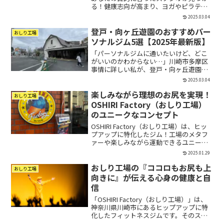
る！健康志向が高まり、ヨガやピラティ
スを取り入れる人が増えています。特に
2025.03.04
登戸・向ヶ丘遊園エリアには、多くのヨ
登戸・向ヶ丘遊園のおすすめパー
ガスタジオやピラティススタジオがあ
おしり工場
り、初心者から上級者...
ソナルジム5選【2025年最新版】
「パーソナルジムに通いたいけど、どこ
がいいのかわからない…」川崎市多摩区
事情に詳しい私が、登戸・向ヶ丘遊園エ
リアでジムを探している方に向けて、こ
2025.03.04
の記事では「おすすめのパーソナルジ
楽しみながら理想のお尻を実現！
ム」「料金・口コミ比較」「ジム選びの
おしり工場
ポイント」を詳しく解説しま...
OSHIRI Factory（おしり工場）
のユニークなコンセプト
OSHIRI Factory（おしり工場）は、ヒッ
プアップに特化したジム！工場のメタフ
ァーや楽しみながら運動できるユニーク
なコンセプトが話題。オンラインレッス
2025.01.29
ンや親子向けプログラムも充実してお
おしり工場の『ココロもお尻も上
り、初心者でも安心です。
おしり工場
向きに』が伝える心身の健康と自
信
「OSHIRI Factory（おしり工場）」は、
神奈川県川崎市にあるヒップアップに特
化したフィットネスジムです。そのスロ
ーガンである"ココロもお尻も上向き