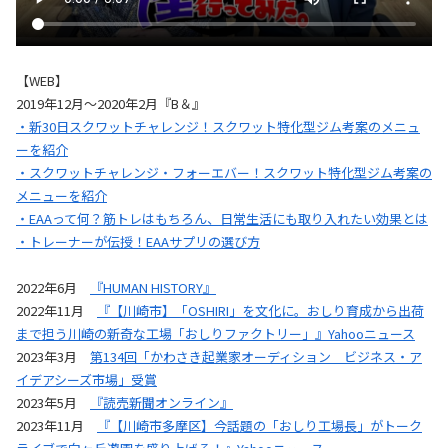
【WEB】
2019年12月～2020年2月『B＆』
・新30日スクワットチャレンジ！スクワット特化型ジム考案のメニュ
ーを紹介
・スクワットチャレンジ・フォーエバー！スクワット特化型ジム考案の
メニューを紹介
・EAAって何？筋トレはもちろん、日常生活にも取り入れたい効果とは
・トレーナーが伝授！EAAサプリの選び方
2022年6月
『HUMAN HISTORY』
2022年11月
『【川崎市】「OSHIRI」を文化に。おしり育成から出荷
まで担う川崎の新奇な工場「おしりファクトリー」』Yahooニュース
2023年3月
第134回「かわさき起業家オーディション ビジネス・ア
イデアシーズ市場」受賞
2023年5月
『読売新聞オンライン』
2023年11月
『【川崎市多摩区】今話題の「おしり工場長」がトーク