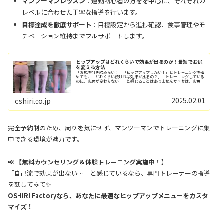
マンツーマンレッスン
：運動初心者の方をを中心に、それぞれの
レベルに合わせた丁寧な指導を行います。
目標達成を徹底サポート
：目標設定から進捗確認、食事管理やモ
チベーション維持までフルサポートします。
ヒップアップはどれくらいで効果が出るのか！最短でお尻
を変える方法
「お尻を引き締めたい！」「ヒップアップしたい！」とトレーニングを始
めても、「どれくらい続ければ効果が出るの？」「トレーニングしている
のに、お尻が変わらない…」と感じることはありませんか？実は、お尻の
筋肉（大臀筋・中臀筋・小臀筋）は、比較的大...
2025.02.01
oshiri.co.jp
完全予約制のため、周りを気にせず、マンツーマンでトレーニングに集
中できる環境が魅力です。
📢
【無料カウンセリング＆体験トレーニング実施中！】
「自己流で効果が出ない…」と感じているなら、専門トレーナーの指導
を試してみて✨
OSHIRI Factoryなら、あなたに最適なヒップアップメニューをカスタ
マイズ！