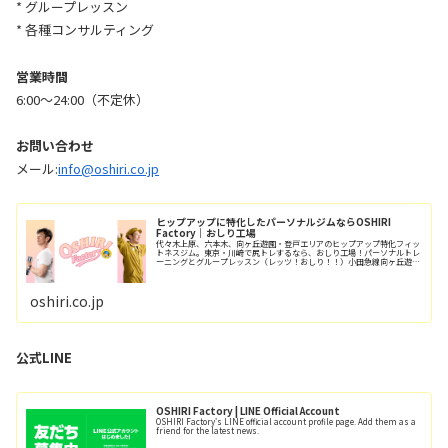
* グループレッスン
* 各種コンサルティング
営業時間
6:00〜24:00（不定休）
お問い合わせ
メール:
info@oshiri.co.jp
ヒップアップに特化したパーソナルジムならOSHIRI
Factory｜おしり工場
代々木上原、六本木、向ヶ丘遊園・登戸エリアのヒップアップ特化フィッ
トネスジム。東京・川崎で尻トレするなら、おしり工場！パーソナルトレ
ーニングとグループレッスン（レッツ！おしり！！）小田急線向ヶ丘遊園
駅/徒歩6分、登戸駅/徒歩12分。
oshiri.co.jp
公式LINE
OSHIRI Factory | LINE Official Account
OSHIRI Factory's LINE official account profile page. Add them as a
friend for the latest news.