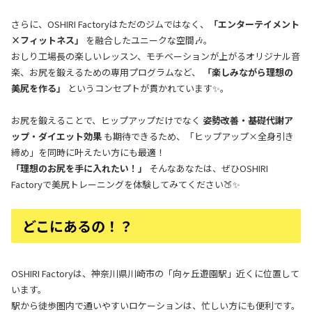
さらに、OSHIRI Factoryはただのジムではなく、
「エンターテイメント
×フィットネス」
を融合したユニークな空間🎶。
おしり工場長の楽しいレッスン、モチベーションが上がるオリジナル音
楽、お尻を鍛えるための専用プログラムなど、
「楽しみながら理想の
美尻を作る」
というコンセプトが貫かれています✨。
お尻を鍛えることで、ヒップアップだけでなく
姿勢改善・基礎代謝ア
ップ・ダイエット効果
も期待できるため、「ヒップアップ×全身引き
締め」を同時に叶えたい方にも最適！
「理想のお尻を手に入れたい！」
そんなあなたは、ぜひOSHIRI
Factoryで美尻トレーニングを体験してみてください🍑✨
どこにあるの！？
OSHIRI Factoryは、神奈川県川崎市の「向ヶ丘遊園駅」近くに位置して
います。
駅から徒歩圏内で通いやすいロケーションは、忙しい方にも便利です。