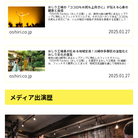
おしり工場の『ココロもお尻も上向きに』が伝える心身の
健康と自信
「OSHIRI Factory（おしり工場）」は、神奈川県川崎市にあるヒップア
ップに特化したフィットネスジムです。そのスローガンである"ココロも
お尻も上向きに"は、ジムの理念や目指す方向性を象徴する言葉として、
たくさんの人々に支持していただ...
2025.01.27
oshiri.co.jp
おしり工場長が広める地域交流！川崎市多摩区の活性化と
おしり文化の普及
神奈川県川崎市にあるヒップアップに特化したフィットネスジム
「OSHIRI Factory（おしり工場）」を運営するおしり工場長（杉浦巌）
は、フィットネス業界にとどまらず、地域交流活動を通じて地域社会との
つながりを大切にしています。おしり工場...
2025.01.27
oshiri.co.jp
メディア出演歴