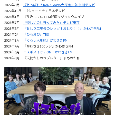
2022年9月
『あっぱれ！KANAGAWA大行進』 神奈川テレビ
2022年10月 『シューイチ』日本テレビ
2023年1月 『うみにてぃ』FM湘南マジックウエイブ
2023年7月
『怪しい会社行ってみた』テレビ東京
2023年8月
『おしり工場長のレッツ！おしり！！』かわさきFM
2024年2月
『ひるおび』TBS
2024年3月
『ぐるっ人川崎』かわさきFM
2024年4月 『かわさき100ラジ』かわさきFM
2024年6月
コスギスイッチON！かわさきFM
2024年8月 『天使からのラブレター』ゆめのたね