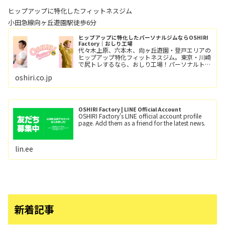
ヒップアップに特化したフィットネスジム
小田急線向ヶ丘遊園駅徒歩6分
ヒップアップに特化したパーソナルジムならOSHIRI
Factory｜おしり工場
代々木上原、六本木、向ヶ丘遊園・登戸エリアの
ヒップアップ特化フィットネスジム。東京・川崎
で尻トレするなら、おしり工場！パーソナルトレ
ーニングとグループレッスン（レッツ！おし
oshiri.co.jp
り！！）小田急線向ヶ丘遊園駅/徒歩6分、登戸
駅/徒歩12分。
OSHIRI Factory | LINE Official Account
OSHIRI Factory's LINE official account profile
page. Add them as a friend for the latest news.
lin.ee
新着記事