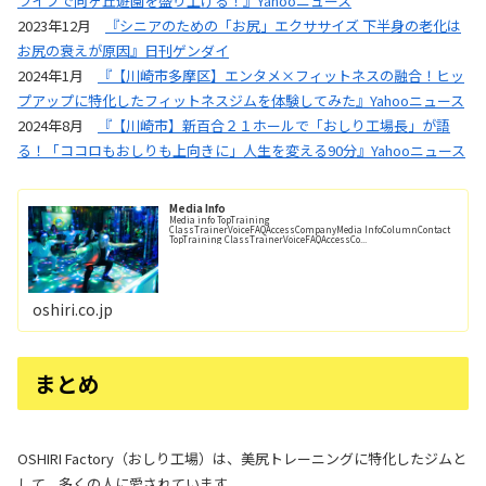
ライブで向ヶ丘遊園を盛り上げる！』Yahooニュース
2023年12月
『シニアのための「お尻」エクササイズ 下半身の老化は
お尻の衰えが原因』日刊ゲンダイ
2024年1月
『【川崎市多摩区】エンタメ×フィットネスの融合！ヒッ
プアップに特化したフィットネスジムを体験してみた』Yahooニュース
2024年8月
『【川崎市】新百合２１ホールで「おしり工場長」が語
る！「ココロもおしりも上向きに」人生を変える90分』Yahooニュース
Media Info
Media info TopTraining
ClassTrainerVoiceFAQAccessCompanyMedia InfoColumnContact
TopTraining ClassTrainerVoiceFAQAccessCo...
oshiri.co.jp
まとめ
OSHIRI Factory（おしり工場）は、美尻トレーニングに特化したジムと
して、多くの人に愛されています。