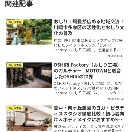
関連記事
おしり工場長が広める地域交流！
おしり工場
川崎市多摩区の活性化とおしり文
化の普及
神奈川県川崎市にあるヒップアップに特
化したフィットネスジム「OSHIRI
Factory（おしり工場）」を運営するおし
り工場長（杉浦巌）は、フィットネス業
2025.03.11
界にとどまらず、地域交流活動を通じて
OSHIRI Factory（おしり工場）
地域社会とのつながりを大切にしていま
おしり工場
す。おしり工場...
のカルチャー | MOTOWNと融合
したOSHIRIの世界
OSHIRI Factory（おしり工場）は、ただ
のフィットネスジムではない！OSHIRI
Factory（おしり工場）は、「エンターテ
イメント×フィットネス」をコンセプト
2025.02.26
に、音楽とトレーニングを融合させた新
登戸・向ヶ丘遊園のヨガ・ピラテ
感覚のヒップアップ特化ジムです💡...
おしり工場
ィススタジオ徹底比較！初心者向
け＆ボディメイクにおすすめ5選
【2025年最新版】
ヨガ vs ピラティス、どっちを選ぶべき？
あなたの目的に合ったスタジオが見つか