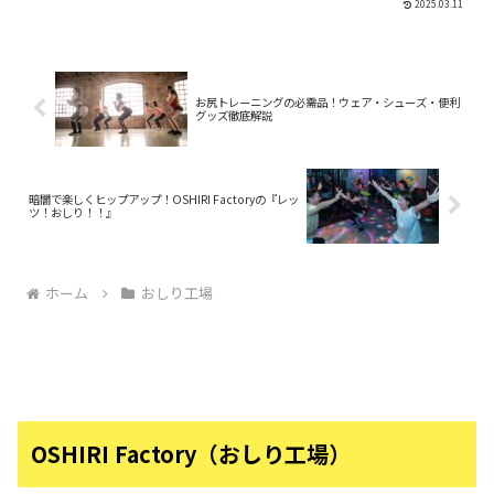
2025.03.11
に"は、ジムの理念や目指す方向性を象徴
する言葉として、たくさんの人々に支持
していただ...
お尻トレーニングの必需品！ウェア・シューズ・便利
グッズ徹底解説
暗闇で楽しくヒップアップ！OSHIRI Factoryの『レッ
ツ！おしり！！』
ホーム
おしり工場
OSHIRI Factory（おしり工場）