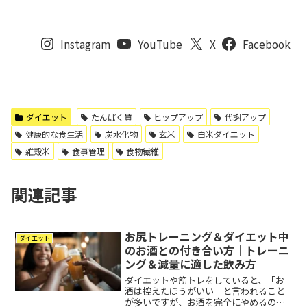
Instagram
YouTube
X
Facebook
ダイエット
たんぱく質
ヒップアップ
代謝アップ
健康的な食生活
炭水化物
玄米
白米ダイエット
雑穀米
食事管理
食物繊維
関連記事
お尻トレーニング＆ダイエット中
ダイエット
のお酒との付き合い方｜トレーニ
ング＆減量に適した飲み方
ダイエットや筋トレをしていると、「お
酒は控えたほうがいい」と言われること
が多いですが、お酒を完全にやめるのは