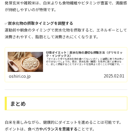
発芽玄米や雑穀米は、白米よりも食物繊維やビタミンが豊富で、満腹感
が持続しやすいのが特徴です。
✅
炭水化物の摂取タイミングを調整する
運動前や朝食のタイミングで炭水化物を摂取すると、エネルギーとして
消費されやすく、脂肪として消費されにくくなります。
GI値ダイエット｜炭水化物の適切な摂取方法（グリセミッ
ク・インデックス）
「ダイエット中でも炭水化物を食べてもいいの？」と疑問に思う方は多い
のではないでしょうか。実は、炭水化物（糖質）を完全に抜く必要はな
く、正しく摂取することでダイエットを効率よく行くことが可能です。お
しり工場長この記事では、ダイエットを促進させ...
2025.02.01
oshiri.co.jp
まとめ
白米を楽しみながら、健康的にダイエットを進めることは可能です。
ポイントは、食べ方
やバランスを意識する
ことです。