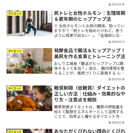
難しいという人も多いのではないでしょ
2025.02.26
うか？「トレーニングの効果を下げるの
尻トレと女性ホルモン｜生理周期
か？」「ダイエットに悪影響があるの
ダイエット
か？」「どうやってお酒と付...
＆更年期のヒップアップ法
💡 女性ホルモンとお尻の関係、知ってい
ますか？「尻トレを始めたけれど、思う
ように成果が出ない…」「生理前になる
とむくんでしまって、トレーニングの効
2025.03.17
果を感じにくい」「更年期に入ってか
発酵食品で腸活＆ヒップアップ！
ら、お尻が垂れてきた気がする」こんな
ダイエット
悩みを持っている方、多い...
美尻を作る食事とトレーニング法
おしり工場長「腸活がヒップアップに関
係するって本当？」実は、 腸内環境を整
えることが、美尻づくりに直結する んで
す！腸の健康が良くなると、 栄養の吸収
2025.02.26
効率がアップし、筋肉の成長をサポー
糖質制限（低糖質）ダイエットの
ト。 さらに、便秘解消でお腹がスッキリ
ダイエット
し、姿勢も改善され...
正しい方法｜仕組み・効果的なや
り方・注意点を解説
糖質制限ダイエットは、糖質の摂取量を
抑えて脂肪をエネルギーとして活用する
ことで、効率よく痩せるダイエット方法
です。近年、多くの人が実践している方
2025.02.26
法ですが、正しい知識を持たずに行う
あなたがくびれない理由とくびれ
と、体調を崩したりリバウンドしやすく
ダイエット