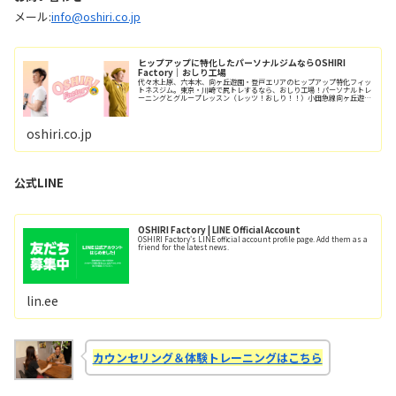
メール:
info@oshiri.co.jp
ヒップアップに特化したパーソナルジムならOSHIRI
Factory｜おしり工場
代々木上原、六本木、向ヶ丘遊園・登戸エリアのヒップアップ特化フィッ
トネスジム。東京・川崎で尻トレするなら、おしり工場！パーソナルトレ
ーニングとグループレッスン（レッツ！おしり！！）小田急線向ヶ丘遊園
駅/徒歩6分、登戸駅/徒歩12分。
oshiri.co.jp
公式LINE
OSHIRI Factory | LINE Official Account
OSHIRI Factory's LINE official account profile page. Add them as a
friend for the latest news.
lin.ee
カウンセリング＆体験トレーニングはこちら