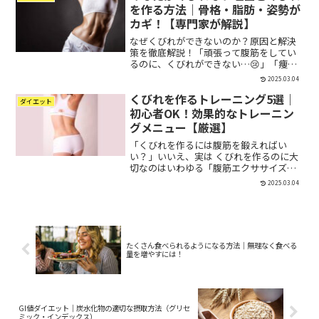
なるリスクもあります。本記...
を作る方法｜骨格・脂肪・姿勢が
カギ！【専門家が解説】
なぜくびれができないのか？原因と解決
策を徹底解説！「頑張って腹筋をしてい
るのに、くびれができない…😢」「痩せ
てもウエストにメリハリが出ない！」こ
2025.03.04
んな悩みを抱えている方、多いのではな
くびれを作るトレーニング5選｜
いでしょうか？🤔実は、くびれは単にお
ダイエット
腹を細くするだけでは作れ...
初心者OK！効果的なトレーニン
グメニュー【厳選】
「くびれを作るには腹筋を鍛えればい
い？」いいえ、実は くびれを作るのに大
切なのはいわゆる「腹筋エクササイズ」
じゃないんです 🏋️‍♀️💥くびれは 「ウエスト
2025.03.04
を引き締める」＋「ウエストが細く見え
る対比を作る」 ことで完成します💡つま
り、お腹だ...
たくさん食べられるようになる方法｜無理なく食べる
量を増やすには！
GI値ダイエット｜炭水化物の適切な摂取方法（グリセ
ミック・インデックス）