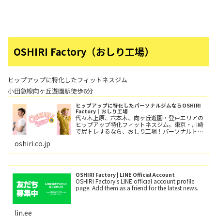
OSHIRI Factory（おしり工場）
ヒップアップに特化したフィットネスジム
小田急線向ヶ丘遊園駅徒歩6分
ヒップアップに特化したパーソナルジムならOSHIRI
Factory｜おしり工場
代々木上原、六本木、向ヶ丘遊園・登戸エリアの
ヒップアップ特化フィットネスジム。東京・川崎
で尻トレするなら、おしり工場！パーソナルトレ
ーニングとグループレッスン（レッツ！おし
oshiri.co.jp
り！！）小田急線向ヶ丘遊園駅/徒歩6分、登戸
駅/徒歩12分。
OSHIRI Factory | LINE Official Account
OSHIRI Factory's LINE official account profile
page. Add them as a friend for the latest news.
lin.ee