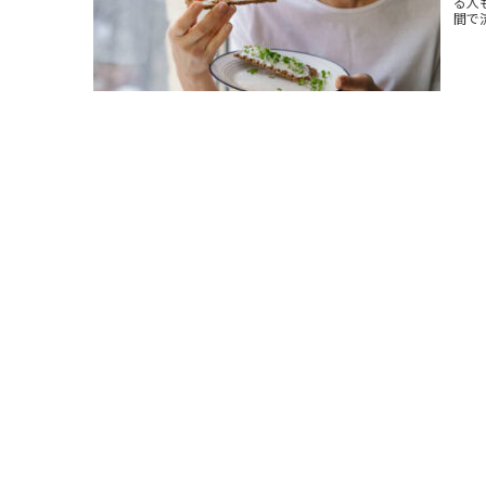
る人
間で