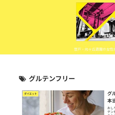
登戸・向ヶ丘遊園の女性
グルテンフリー
グ
ダイエット
本
おし
テン