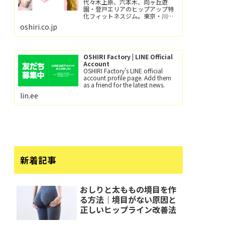
代々木上原、六本木、向ヶ丘遊
園・登戸エリアのヒップアップ特
化フィットネスジム。東京・川崎
で尻トレするなら、おしり工場！
oshiri.co.jp
パーソナルトレーニングとグルー
プレッスン（レッツ！おし
り！！）小田急線向ヶ丘遊園駅/徒
歩6分、登戸駅/徒歩12分。
OSHIRI Factory | LINE Official
Account
OSHIRI Factory's LINE official
account profile page. Add them
as a friend for the latest news.
lin.ee
新着記事
おしりと太ももの境目を作
る方法｜境目がない原因と
正しいヒップライン改善法