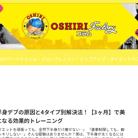
向けパーソナルジム・グループレッスン｜ヒップアップ・ダイエットの
半身デブの原因と4タイプ別解決法！【3ヶ月】で美
になる効果的トレーニング
イエットを頑張っても、全然下半身だけ痩せない…」 「食事制限しても、脚
ッキリしない…」そんな経験はありませんか？実は、下半身が太くなるには