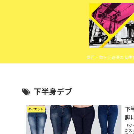
登戸・向ヶ丘遊園の女性
下半身デブ
下
ダイエット
脚
「ダ
がス