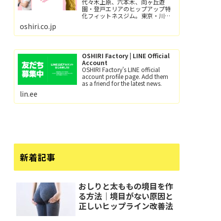
代々木上原、六本木、向ヶ丘遊
園・登戸エリアのヒップアップ特
化フィットネスジム。東京・川崎
で尻トレするなら、おしり工場！
oshiri.co.jp
パーソナルトレーニングとグルー
プレッスン（レッツ！おし
り！！）小田急線向ヶ丘遊園駅/徒
歩6分、登戸駅/徒歩12分。
OSHIRI Factory | LINE Official
Account
OSHIRI Factory's LINE official
account profile page. Add them
as a friend for the latest news.
lin.ee
新着記事
おしりと太ももの境目を作
る方法｜境目がない原因と
正しいヒップライン改善法