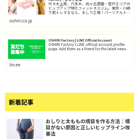
代々木上原、六本木、向ヶ丘遊園・登戸エリアの
ヒップアップ特化フィットネスジム。東京・川崎
で尻トレするなら、おしり工場！パーソナルトレ
ーニングとグループレッスン（レッツ！おし
oshiri.co.jp
り！！）小田急線向ヶ丘遊園駅/徒歩6分、登戸
駅/徒歩12分。
OSHIRI Factory | LINE Official Account
OSHIRI Factory's LINE official account profile
page. Add them as a friend for the latest news.
lin.ee
新着記事
おしりと太ももの境目を作る方法｜境
目がない原因と正しいヒップライン改
善法