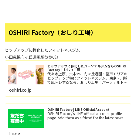
OSHIRI Factory（おしり工場）
ヒップアップに特化したフィットネスジム
小田急線向ヶ丘遊園駅徒歩6分
ヒップアップに特化したパーソナルジムならOSHIRI
Factory｜おしり工場
代々木上原、六本木、向ヶ丘遊園・登戸エリアの
ヒップアップ特化フィットネスジム。東京・川崎
で尻トレするなら、おしり工場！パーソナルトレ
ーニングとグループレッスン（レッツ！おし
oshiri.co.jp
り！！）小田急線向ヶ丘遊園駅/徒歩6分、登戸
駅/徒歩12分。
OSHIRI Factory | LINE Official Account
OSHIRI Factory's LINE official account profile
page. Add them as a friend for the latest news.
lin.ee