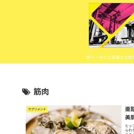
登戸・向ヶ丘遊園の女性
筋肉
亜
サプリメント
美
ヒッ
られ