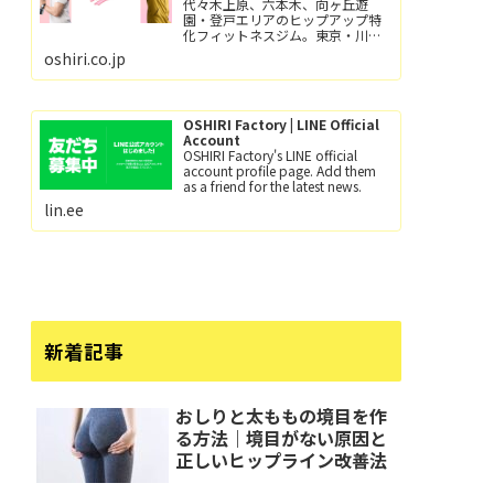
代々木上原、六本木、向ヶ丘遊
園・登戸エリアのヒップアップ特
化フィットネスジム。東京・川崎
で尻トレするなら、おしり工場！
oshiri.co.jp
パーソナルトレーニングとグルー
プレッスン（レッツ！おし
り！！）小田急線向ヶ丘遊園駅/徒
歩6分、登戸駅/徒歩12分。
OSHIRI Factory | LINE Official
Account
OSHIRI Factory's LINE official
account profile page. Add them
as a friend for the latest news.
lin.ee
新着記事
おしりと太ももの境目を作
る方法｜境目がない原因と
正しいヒップライン改善法