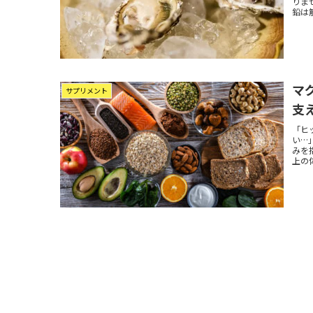
りま
鉛は
マ
サプリメント
支
「ヒ
い…
みを
上の体