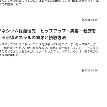
せんか？その原因のひとつに、亜鉛不足が関係している可能性があります。亜
筋肉の成長、肌の...
2025.02.26
グネシウムは最優先｜ヒップアップ・美容・健康を
える必須ミネラルの効果と摂取方法
ップアップのためにトレーニングを頑張っているのに、なかなか成果が出な
」「肌の調子が悪い、疲れが取れない、睡眠の質が低下している…」そんな悩
抱えている方に必要なのが、マグネシウムです。マグネシウムは、600種類以
内の酵素反応...
2025.02.26