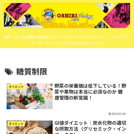
登戸・向ヶ丘遊園の女性向けパーソナルジム・グループレッスン｜ヒップアッ
プ・ダイエットのことならおまかせください
糖質制限
野菜の栄養価は低下している！野
ダイエット
菜や果物は本当に必須なのか 健
康管理の新常識！
2025.03.04
GI値ダイエット｜炭水化物の適切
ダイエット
な摂取方法（グリセミック・イン