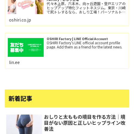
代々木上原、六本木、向ヶ丘遊園・登戸エリアの
ヒップアップ特化フィットネスジム。東京・川崎
で尻トレするなら、おしり工場！パーソナルトレ
ーニングとグループレッスン（レッツ！おし
oshiri.co.jp
り！！）小田急線向ヶ丘遊園駅/徒歩6分、登戸
駅/徒歩12分。
OSHIRI Factory | LINE Official Account
OSHIRI Factory's LINE official account profile
page. Add them as a friend for the latest news.
lin.ee
新着記事
おしりと太ももの境目を作る方法｜境
目がない原因と正しいヒップライン改
善法