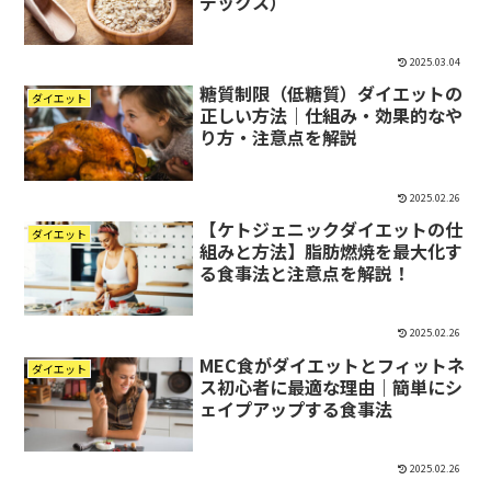
デックス）
2025.03.04
糖質制限（低糖質）ダイエットの
ダイエット
正しい方法｜仕組み・効果的なや
り方・注意点を解説
2025.02.26
【ケトジェニックダイエットの仕
ダイエット
組みと方法】脂肪燃焼を最大化す
る食事法と注意点を解説！
2025.02.26
MEC食がダイエットとフィットネ
ダイエット
ス初心者に最適な理由｜簡単にシ
ェイプアップする食事法
2025.02.26