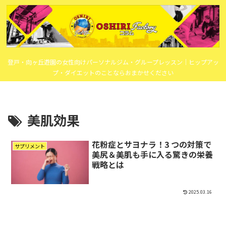
登戸・向ヶ丘遊園の女性向けパーソナルジム・グループレッスン｜ヒップアッ
プ・ダイエットのことならおまかせください
美肌効果
花粉症とサヨナラ！3 つの対策で
サプリメント
美尻＆美肌も手に入る驚きの栄養
戦略とは
2025.03.16