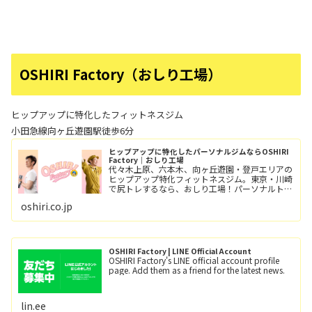
OSHIRI Factory（おしり工場）
ヒップアップに特化したフィットネスジム
小田急線向ヶ丘遊園駅徒歩6分
ヒップアップに特化したパーソナルジムならOSHIRI
Factory｜おしり工場
代々木上原、六本木、向ヶ丘遊園・登戸エリアの
ヒップアップ特化フィットネスジム。東京・川崎
で尻トレするなら、おしり工場！パーソナルトレ
ーニングとグループレッスン（レッツ！おし
oshiri.co.jp
り！！）小田急線向ヶ丘遊園駅/徒歩6分、登戸
駅/徒歩12分。
OSHIRI Factory | LINE Official Account
OSHIRI Factory's LINE official account profile
page. Add them as a friend for the latest news.
lin.ee