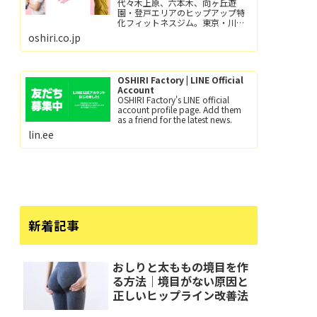
代々木上原、六本木、向ヶ丘遊
園・登戸エリアのヒップアップ特
化フィットネスジム。東京・川崎
で尻トレするなら、おしり工場！
oshiri.co.jp
パーソナルトレーニングとグルー
プレッスン（レッツ！おし
り！！）小田急線向ヶ丘遊園駅/徒
歩6分、登戸駅/徒歩12分。
OSHIRI Factory | LINE Official
Account
OSHIRI Factory's LINE official
account profile page. Add them
as a friend for the latest news.
lin.ee
新着記事
おしりと太ももの境目を作
る方法｜境目がない原因と
正しいヒップライン改善法