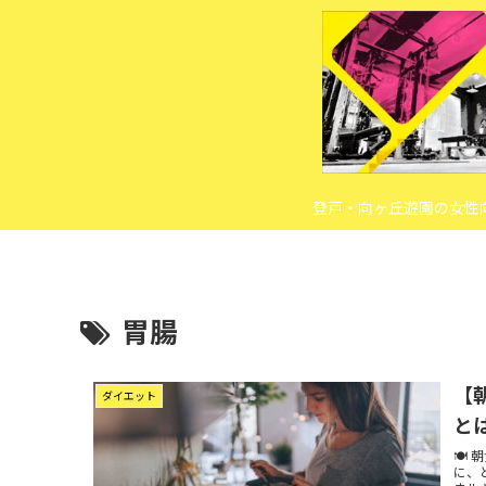
登戸・向ヶ丘遊園の女性
胃腸
【
ダイエット
と
🍽
に、