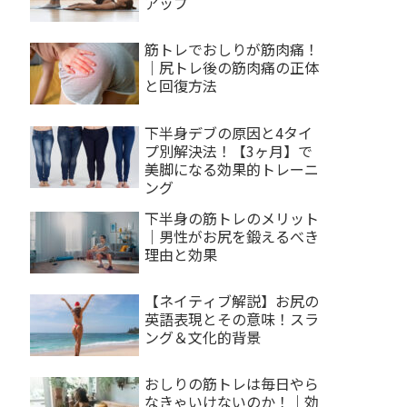
アップ
筋トレでおしりが筋肉痛！
｜尻トレ後の筋肉痛の正体
と回復方法
下半身デブの原因と4タイ
プ別解決法！【3ヶ月】で
美脚になる効果的トレーニ
ング
下半身の筋トレのメリット
｜男性がお尻を鍛えるべき
理由と効果
【ネイティブ解説】お尻の
英語表現とその意味！スラ
ング＆文化的背景
おしりの筋トレは毎日やら
なきゃいけないのか！｜効