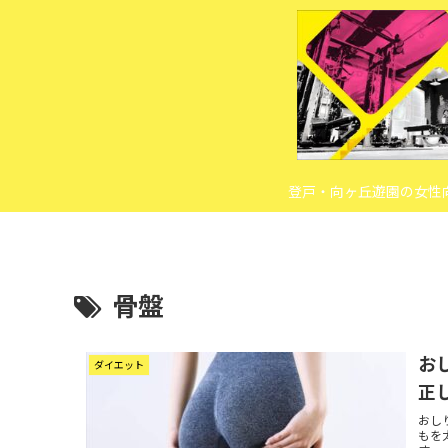
登戸・向ヶ丘遊園の女性
骨盤
お
ダイエット
正
おし
もを