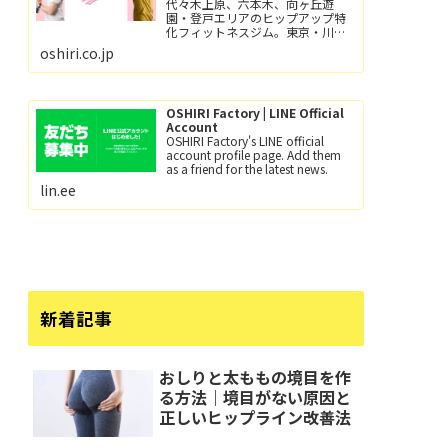
代々木上原、六本木、向ヶ丘遊
園・登戸エリアのヒップアップ特
化フィットネスジム。東京・川崎
で尻トレするなら、おしり工場！
oshiri.co.jp
パーソナルトレーニングとグルー
プレッスン（レッツ！おし
り！！）小田急線向ヶ丘遊園駅/徒
歩6分、登戸駅/徒歩12分。
OSHIRI Factory | LINE Official
Account
OSHIRI Factory's LINE official
account profile page. Add them
as a friend for the latest news.
lin.ee
新着記事
おしりと太ももの境目を作
る方法｜境目がない原因と
正しいヒップライン改善法