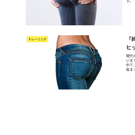
す。
「
トレーニング
ヒ
現代
いま
中で
高まっ