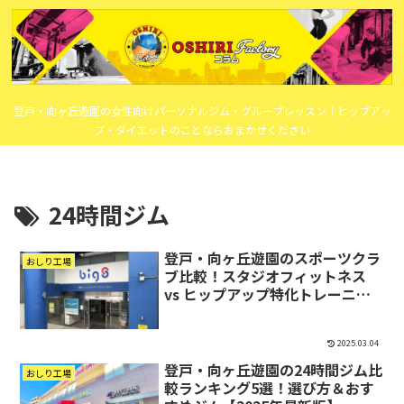
登戸・向ヶ丘遊園の女性向けパーソナルジム・グループレッスン｜ヒップアッ
プ・ダイエットのことならおまかせください
24時間ジム
登戸・向ヶ丘遊園のスポーツクラ
おしり工場
ブ比較！スタジオフィットネス
vs ヒップアップ特化トレーニン
グ【2025年最新版】
2025.03.04
登戸・向ヶ丘遊園の24時間ジム比
おしり工場
較ランキング5選！選び方＆おす