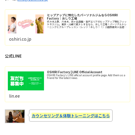
ヒップアップに特化したパーソナルジムならOSHIRI
Factory｜おしり工場
代々木上原、六本木、向ヶ丘遊園・登戸エリアのヒップアップ特化フィッ
トネスジム。東京・川崎で尻トレするなら、おしり工場！パーソナルトレ
ーニングとグループレッスン（レッツ！おしり！！）小田急線向ヶ丘遊園
駅/徒歩6分、登戸駅/徒歩12分。
oshiri.co.jp
公式LINE
OSHIRI Factory | LINE Official Account
OSHIRI Factory's LINE official account profile page. Add them as a
friend for the latest news.
lin.ee
カウンセリング＆体験トレーニングはこちら