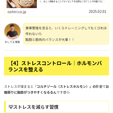
く、正しく摂取することでダイエットを効率よく行くことが可能です。お
しり工場長この記事では、ダイエットを促進させ...
2025.02.01
oshiri.co.jp
食事管理を怠ると、いくらトレーニングしてもくびれは
作れない💦
脂肪と筋肉のバランスが大事！！
おしり工場長
【4】ストレスコントロール｜ホルモンバ
ランスを整える
ストレスが溜まると「
コルチゾール（ストレスホルモン）」の
影響で
お
腹周りに脂肪がつきやすくなるるん
です😨💦
💡ストレスを減らす習慣