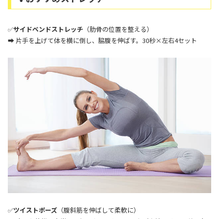
✅
サイドベンドストレッチ
（肋骨の位置を整える）
➡ 片手を上げて体を横に倒し、脇腹を伸ばす。30秒×左右4セット
✅
ツイストポーズ
（腹斜筋を伸ばして柔軟に）