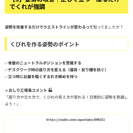
でくれが強調
姿勢を改善するだけでウエストラインが変わるって
知ってましたか？
くびれを作る姿勢のポイント
✅
骨盤のニュートラルポジションを意識する
✅
デスクワーク時の座り方を変える（猫背・反り腰を防ぐ）
✅
立つ時にお腹を軽くする引き締めを持つ
🔹
おしり工場長コメント 🏭
「座り方や立ち方で、くびれの見え方が変わる！日常的に姿勢を意識し
よう！」
https://coubic.com/squatlabo/699232