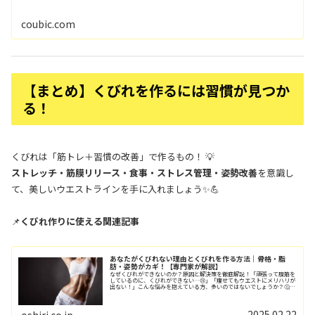
coubic.com
【まとめ】くびれを作るには習慣が見つか
る！
くびれは「筋トレ＋習慣の改善」で作るもの！ 💡
ストレッチ・筋膜リリース・食事・ストレス管理・姿勢改善
を意識し
て、美しいウエストラインを手に入れましょう✨💪
📌
くびれ作りに使える関連記事
あなたがくびれない理由とくびれを作る方法｜骨格・脂
肪・姿勢がカギ！【専門家が解説】
なぜくびれができないのか？原因と解決策を徹底解説！「頑張って腹筋を
しているのに、くびれができない…😢」「痩せてもウエストにメリハリが
出ない！」こんな悩みを抱えている方、多いのではないでしょうか？🤔実
は、くびれは単にお腹を細くするだけでは作れ...
2025.02.22
oshiri.co.jp