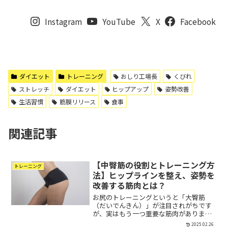
Instagram
YouTube
X
Facebook
ダイエット
トレーニング
おしり工場長
くびれ
ストレッチ
ダイエット
ヒップアップ
姿勢改善
生活習慣
筋膜リリース
食事
関連記事
【中臀筋の役割とトレーニング方
トレーニング
法】ヒップラインを整え、姿勢を
改善する筋肉とは？
お尻のトレーニングというと「大臀筋
（だいでんきん）」が注目されがちです
が、実はもう一つ重要な筋肉がありま
す。それが**「中臀筋（ちゅうでんき
2025.02.26