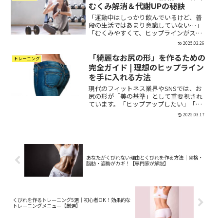
なりかねません。しかし、...
むくみ解消＆代謝UPの秘訣
「運動中はしっかり飲んでいるけど、普
段の生活ではあまり意識していない…」
「むくみやすくて、ヒップラインがスッ
キリしない…」こんなお悩みを持つ方も
2025.02.26
多いのではないでしょうか？実は、ヒッ
「綺麗なお尻の形」を作るための
プアップを目指す女性に「水分補給の習
トレーニング
慣」は欠かせません！水...
完全ガイド | 理想のヒップライン
を手に入れる方法
現代のフィットネス業界やSNSでは、お
尻の形が「美の基準」として重要視され
ています。「ヒップアップしたい」「綺
麗なお尻を作りたい」と考える女性が増
2025.03.17
える中で、理想のヒップラインの定義
や、適切なトレーニング方法についての
関心が高まっています。し...
あなたがくびれない理由とくびれを作る方法｜骨格・
脂肪・姿勢がカギ！【専門家が解説】
くびれを作るトレーニング5選｜初心者OK！効果的な
トレーニングメニュー【厳選】