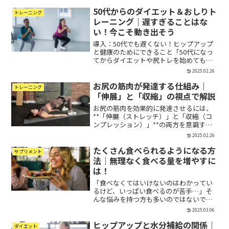
ん）」**です。中臀筋は、お尻の横に位
50代からのダイエット＆おしりト
置する筋肉で、ヒップラインの引き締め
トレーニング
や骨盤の安定、歩行のサポー...
レーニング｜遅すぎることはな
い！今こそ動き出そう
導入：50代でも遅くない！ヒップアップ
と健康のためにできること「50代になっ
てからダイエットや尻トレを始めても効
果があるの？」「若い頃より代謝が落ち
2025.02.26
て、痩せにくくなってきた…」「運動不
お尻の筋肉が発達する仕組み｜
足を解消したいけど、何から始めればい
トレーニング
いのかわからない」お...
「伸展」と「収縮」の視点で解説
お尻の筋肉を効果的に発達させるには、
**「伸展（ストレッチ）」と「収縮（コ
ンプレッション）」**の両方を意識する
ことが重要です。 筋肉が大きくなる仕組
2025.02.26
みを正しく、正しく可動域を活かすこと
たくさん食べられるようになる方
で、より効率的にヒップアップを目指せ
サプリメント
ます。この記事では...
法｜無理なく食べる量を増やすに
は！
「食べなくてはいけないのはわかってい
るけど、いっぱい食べるのが苦手…」そ
んな悩みを持つ方も多いのではないでし
ょうか？食事量が少ないと、必要な栄養
2025.03.06
が足りない、筋肉がつきにくいとか、代
ヒップアップと水分補給の関係｜
謝が落ちてしまい、諸々の不調の原因に
ダイエット