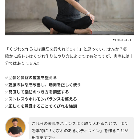
2025.03.04
「くびれを作るには腹筋を鍛えればOK！」と思っていませんか？🤔
確かに筋トレはくびれ作りにやり方によっては有効ですが、実際には十
分ではありません❗
✅
肋骨と骨盤の位置を整える
✅
筋膜の状態を改善し、筋肉を正しく使う
✅
見直して脂肪のつき方を調整する
✅
ストレスやホルモンバランスを整える
✅
正しくを意識することでくびれを強調
これらの要素をバランスよく取り入れることで、より
効率的に「くびれのあるボディライン」を作ることが
出来ます💡✨