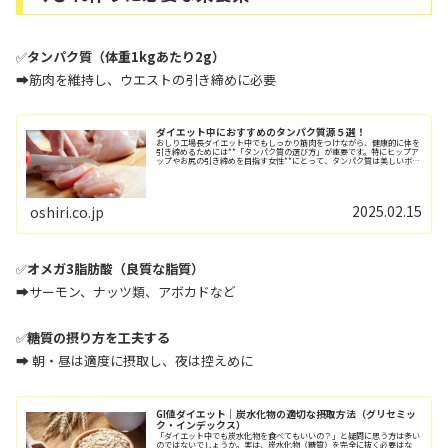
✅
タンパク質（体重1kgあたり2g）
➡筋肉を維持し、ウエストの引き締めに必要
ダイエット中におすすめのタンパク質源５選！
おしり工場長ダイエット中でもしっかり筋肉をつけながら、健康的に体を
引き締めるためには**「タンパク質の選び方」が重要です。特にヒップア
ップやお尻の引き締めを目指す女性**にとって、タンパク質は美しいボデ
ィラインを作るための必須栄養素。しかし...
2025.02.15
oshiri.co.jp
✅
オメガ3脂肪酸（良質な脂質）
➡サーモン、ナッツ類、アボカドなど
✅
糖質の摂り方を工夫する
➡ 朝・昼は適度に摂取し、夜は控えめに
GI値ダイエット｜炭水化物の適切な摂取方法（グリセミッ
ク・インデックス）
「ダイエット中でも炭水化物を食べてもいいの？」と疑問に思う方は多い
のではないでしょうか。実は、炭水化物（糖質）を完全に抜く必要はな