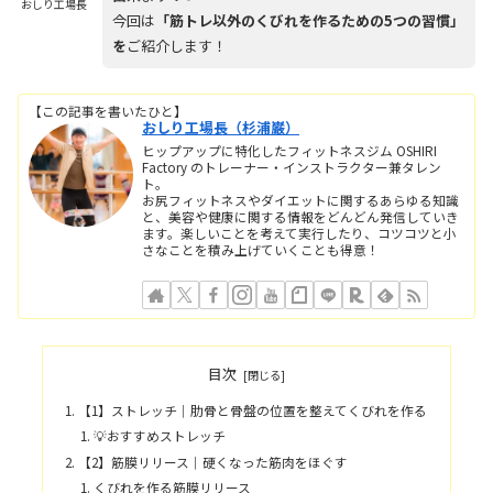
おしり工場長
今回は
「筋トレ以外のくびれを作るための5つの習慣」
を
ご紹介します！
【この記事を書いたひと】
おしり工場長（杉浦巌）
ヒップアップに特化したフィットネスジム OSHIRI
Factory のトレーナー・インストラクター兼タレン
ト。
お尻フィットネスやダイエットに関するあらゆる知識
と、美容や健康に関する情報をどんどん発信していき
ます。楽しいことを考えて実行したり、コツコツと小
さなことを積み上げていくことも得意！
目次
【1】ストレッチ｜肋骨と骨盤の位置を整えてくびれを作る
💡おすすめストレッチ
【2】筋膜リリース｜硬くなった筋肉をほぐす
くびれを作る筋膜リリース