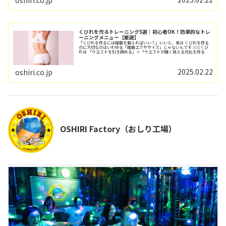
くびれを作るトレーニング5選｜初心者OK！効果的なトレ
ーニングメニュー【厳選】
「くびれを作るには腹筋を鍛えればいい？」いいえ、実は くびれを作る
のに大切なのはいわゆる「腹筋エクササイズ」じゃないんです 🏋️‍♀️💥くび
れは 「ウエストを引き締める」＋「ウエストが細く見える対比を作る」
ことで完成します💡つまり、お腹だ...
2025.02.22
oshiri.co.jp
OSHIRI Factory（おしり工場）