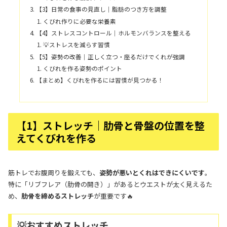
【3】日常の食事の見直し｜脂肪のつき方を調整
くびれ作りに必要な栄養素
【4】ストレスコントロール｜ホルモンバランスを整える
💡ストレスを減らす習慣
【5】姿勢の改善｜正しく立つ・座るだけでくれが強調
くびれを作る姿勢のポイント
【まとめ】くびれを作るには習慣が見つかる！
【1】ストレッチ｜肋骨と骨盤の位置を整
えてくびれを作る
筋トレでお腹周りを鍛えても、
姿勢が悪いとくれはできにくいです
。
特に「リブフレア（肋骨の開き）」があるとウエストが太く見えるた
め、
肋骨を締めるストレッチ
が重要です🔥
💡おすすめストレッチ