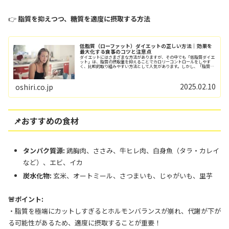
👉
脂質を抑えつつ、糖質を適度に摂取する方法
低脂質（ローファット）ダイエットの正しい方法｜効果を
最大化する食事のコツと注意点
ダイエットにはさまざまな方法がありますが、その中でも「低脂質ダイエ
ット」は、脂質の摂取量を抑えることでカロリーコントロールをしやす
く、比較的取り組みやすい方法として人気があります。しかし、「脂質を
減らす＝健康的に痩せられる」と思っていると、...
2025.02.10
oshiri.co.jp
📌おすすめの食材
タンパク質源:
鶏胸肉、ささみ、牛ヒレ肉、白身魚（タラ・カレイ
など）、エビ、イカ
炭水化物:
玄米、オートミール、さつまいも、じゃがいも、里芋
🚨ポイント:
・脂質を極端にカットしすぎるとホルモンバランスが崩れ、代謝が下が
る可能性があるため、適度に摂取することが重要！