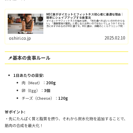
MEC食がダイエットとフィットネス初心者に最適な理由｜
簡単にシェイプアップする食事法
ダイエットやフィットネスを始める際、「何を食べればいいのかわからな
い」「食事管理が面倒」と感じる人は多いのではないでしょうか？そんな
方におすすめなのがMEC食です。MEC食は、沖縄のこくらクリニック院
長・渡辺信幸医師が提唱した食事法であり、...
2025.02.10
oshiri.co.jp
📌基本の食事ルール
1日あたりの目安:
肉（Meat）：
200g
卵（Egg）：
3個
チーズ（Cheese）：
120g
🚨ポイント:
・先にたんぱく質と脂質を摂り、それから炭水化物を追加することで、
筋肉の合成を最大化！