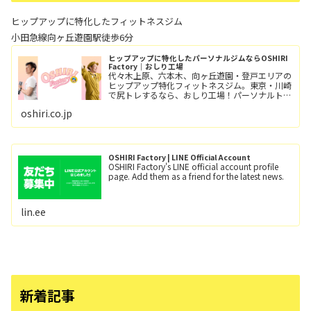
ヒップアップに特化したフィットネスジム
小田急線向ヶ丘遊園駅徒歩6分
ヒップアップに特化したパーソナルジムならOSHIRI
Factory｜おしり工場
代々木上原、六本木、向ヶ丘遊園・登戸エリアの
ヒップアップ特化フィットネスジム。東京・川崎
で尻トレするなら、おしり工場！パーソナルトレ
ーニングとグループレッスン（レッツ！おし
oshiri.co.jp
り！！）小田急線向ヶ丘遊園駅/徒歩6分、登戸
駅/徒歩12分。
OSHIRI Factory | LINE Official Account
OSHIRI Factory's LINE official account profile
page. Add them as a friend for the latest news.
lin.ee
新着記事