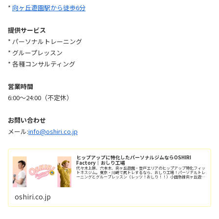
*
向ヶ丘遊園駅から徒歩6分
提供サービス
* パーソナルトレーニング
* グループレッスン
* 各種コンサルティング
営業時間
6:00〜24:00（不定休）
お問い合わせ
メール:
info@oshiri.co.jp
ヒップアップに特化したパーソナルジムならOSHIRI
Factory｜おしり工場
代々木上原、六本木、向ヶ丘遊園・登戸エリアのヒップアップ特化フィッ
トネスジム。東京・川崎で尻トレするなら、おしり工場！パーソナルトレ
ーニングとグループレッスン（レッツ！おしり！！）小田急線向ヶ丘遊園
駅/徒歩6分、登戸駅/徒歩12分。
oshiri.co.jp