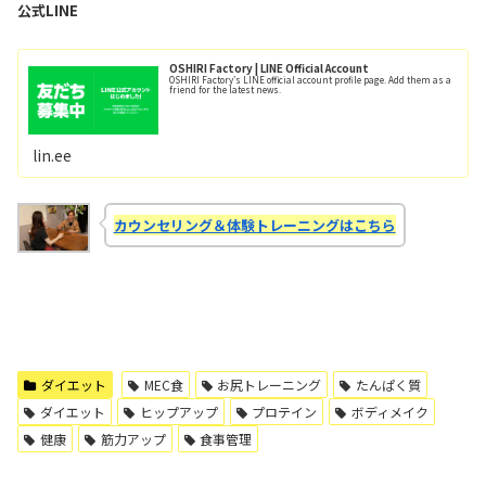
公式LINE
OSHIRI Factory | LINE Official Account
OSHIRI Factory's LINE official account profile page. Add them as a
friend for the latest news.
lin.ee
カウンセリング＆体験トレーニングはこちら
ダイエット
MEC食
お尻トレーニング
たんぱく質
ダイエット
ヒップアップ
プロテイン
ボディメイク
健康
筋力アップ
食事管理