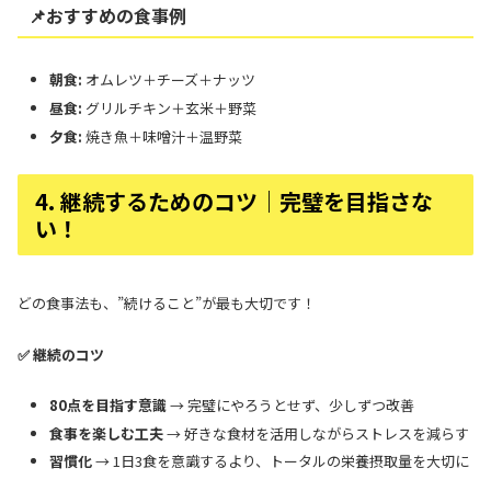
📌おすすめの食事例
朝食:
オムレツ＋チーズ＋ナッツ
昼食:
グリルチキン＋玄米＋野菜
夕食:
焼き魚＋味噌汁＋温野菜
4. 継続するためのコツ｜完璧を目指さな
い！
どの食事法も、”続けること”が最も大切です！
✅ 継続のコツ
80点を目指す意識
→ 完璧にやろうとせず、少しずつ改善
食事を楽しむ工夫
→ 好きな食材を活用しながらストレスを減らす
習慣化
→ 1日3食を意識するより、トータルの栄養摂取量を大切に