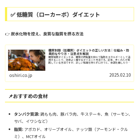
✅ 低糖質（ローカーボ）ダイエット
👉
炭水化物を控え、良質な脂質を摂る方法
糖質制限（低糖質）ダイエットの正しい方法｜仕組み・効
果的なやり方・注意点を解説
糖質制限ダイエットは、糖質の摂取量を抑えて脂肪をエネルギーとして活
用することで、効率よく痩せるダイエット方法です。近年、多くの人が実
践している方法ですが、正しい知識を持たずに行うと、体調を崩したりリ
バウンドしやすくなるリスクもあります。本記...
2025.02.10
oshiri.co.jp
📌おすすめの食材
タンパク質源:
鶏もも肉、豚バラ肉、牛ステーキ、魚（サーモン、
サバ、イワシなど）
脂質:
アボカド、オリーブオイル、ナッツ類（アーモンド・クル
ミ）、MCTオイル