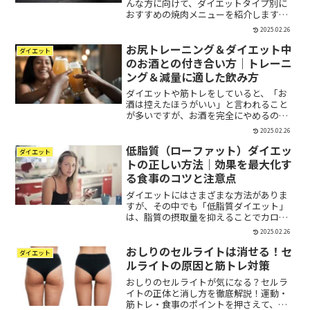
んな方に向けて、ダイエットタイプ別に
おすすめの焼肉メニューを紹介します。
「焼肉＝高カロリー」というイメージが
2025.02.26
あるかもしれませんが、実は食べ方次第
お尻トレーニング＆ダイエット中
でダイエット中でも安心して楽しめるの
ダイエット
です。低脂質ダイエット、...
のお酒との付き合い方｜トレーニ
ング＆減量に適した飲み方
ダイエットや筋トレをしていると、「お
酒は控えたほうがいい」と言われること
が多いですが、お酒を完全にやめるのは
難しいという人も多いのではないでしょ
2025.02.26
うか？「トレーニングの効果を下げるの
低脂質（ローファット）ダイエッ
か？」「ダイエットに悪影響があるの
ダイエット
か？」「どうやってお酒と付...
トの正しい方法｜効果を最大化す
る食事のコツと注意点
ダイエットにはさまざまな方法がありま
すが、その中でも「低脂質ダイエット」
は、脂質の摂取量を抑えることでカロリ
ーコントロールをしやすく、比較的取り
2025.02.26
組みやすい方法として人気があります。
おしりのセルライトは消せる！セ
しかし、「脂質を減らす＝健康的に痩せ
ダイエット
られる」と思っていると、...
ルライトの原因と筋トレ対策
おしりのセルライトが気になる？セルラ
イトの正体と消し方を徹底解説！運動・
筋トレ・食事のポイントを押さえて、セ