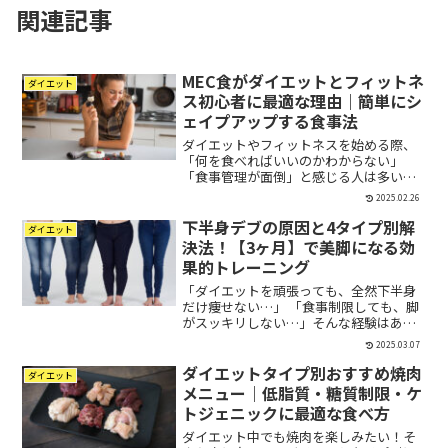
関連記事
MEC食がダイエットとフィットネ
ダイエット
ス初心者に最適な理由｜簡単にシ
ェイプアップする食事法
ダイエットやフィットネスを始める際、
「何を食べればいいのかわからない」
「食事管理が面倒」と感じる人は多いの
ではないでしょうか？そんな方におすす
2025.02.26
めなのがMEC食です。MEC食は、沖縄の
下半身デブの原因と4タイプ別解
こくらクリニック院長・渡辺信幸医師が
ダイエット
提唱した食事法であり、...
決法！【3ヶ月】で美脚になる効
果的トレーニング
「ダイエットを頑張っても、全然下半身
だけ痩せない…」 「食事制限しても、脚
がスッキリしない…」そんな経験はあり
ませんか？実は、下半身が太くなるには
2025.03.07
様々なな理由があります！多くの女性が
ダイエットタイプ別おすすめ焼肉
「下半身太り」に悩んでいますが、その
ダイエット
原因は人それぞれです。...
メニュー｜低脂質・糖質制限・ケ
トジェニックに最適な食べ方
ダイエット中でも焼肉を楽しみたい！そ