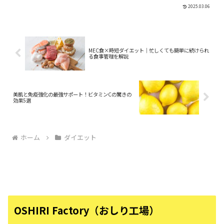
ルライトを根本から改善する方法とは？
2025.03.06
**「おしりのセルライトがなかなか消え
ない…」「ダイエットや筋トレを頑張っ
ているのに効果が感じら...
MEC食×時短ダイエット｜忙しくても簡単に続けられ
る食事管理を解説
美肌と免疫強化の最強サポート！ビタミンCの驚きの
効果5選
ホーム
ダイエット
OSHIRI Factory（おしり工場）