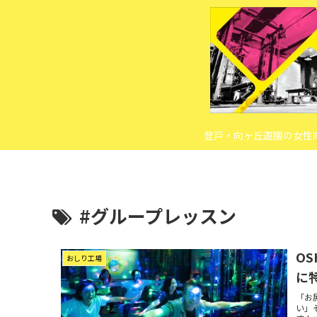
登戸・向ヶ丘遊園の女性
#グループレッスン
OS
おしり工場
に
「お
い」そ