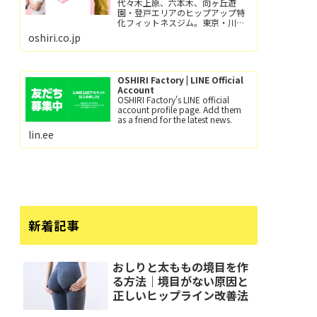
代々木上原、六本木、向ヶ丘遊
園・登戸エリアのヒップアップ特
化フィットネスジム。東京・川崎
で尻トレするなら、おしり工場！
oshiri.co.jp
パーソナルトレーニングとグルー
プレッスン（レッツ！おし
り！！）小田急線向ヶ丘遊園駅/徒
歩6分、登戸駅/徒歩12分。
OSHIRI Factory | LINE Official
Account
OSHIRI Factory's LINE official
account profile page. Add them
as a friend for the latest news.
lin.ee
新着記事
おしりと太ももの境目を作
る方法｜境目がない原因と
正しいヒップライン改善法