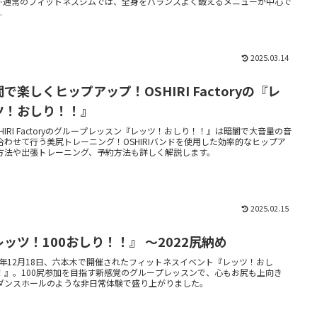
✨通常のフィットネスジムでは、全身をバランスよく鍛えるメニューが中心で
.
2025.03.14
で楽しくヒップアップ！OSHIRI Factoryの『レ
ツ！おしり！！』
SHIRI Factoryのグループレッスン『レッツ！おしり！！』は暗闇で大音量の音
合わせて行う美尻トレーニング！OSHIRIバンドを使用した効率的なヒップア
方法や出張トレーニング、予約方法も詳しく解説します。
2025.02.15
レッツ！100おしり！！』 〜2022尻納め
22年12月18日、六本木で開催されたフィットネスイベント『レッツ！おし
！』。100尻参加を目指す新感覚のグループレッスンで、心もお尻も上向き
ダンスホールのような非日常体験で盛り上がりました。