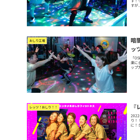
す！
すが..
暗闇
おしり工場
ッ
「O
楽に
ップ
『
レッツ！おしり！！
20
り！
に！