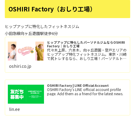
OSHIRI Factory（おしり工場）
ヒップアップに特化したフィットネスジム
小田急線向ヶ丘遊園駅徒歩6分
ヒップアップに特化したパーソナルジムならOSHIRI
Factory｜おしり工場
代々木上原、六本木、向ヶ丘遊園・登戸エリアの
ヒップアップ特化フィットネスジム。東京・川崎
で尻トレするなら、おしり工場！パーソナルトレ
ーニングとグループレッスン（レッツ！おし
oshiri.co.jp
り！！）小田急線向ヶ丘遊園駅/徒歩6分、登戸
駅/徒歩12分。
OSHIRI Factory | LINE Official Account
OSHIRI Factory's LINE official account profile
page. Add them as a friend for the latest news.
lin.ee