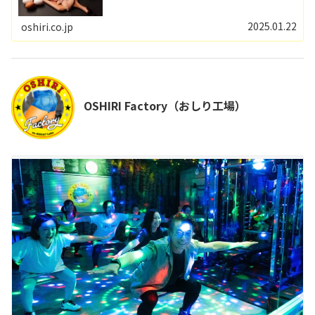
2025.01.22
oshiri.co.jp
OSHIRI Factory（おしり工場）