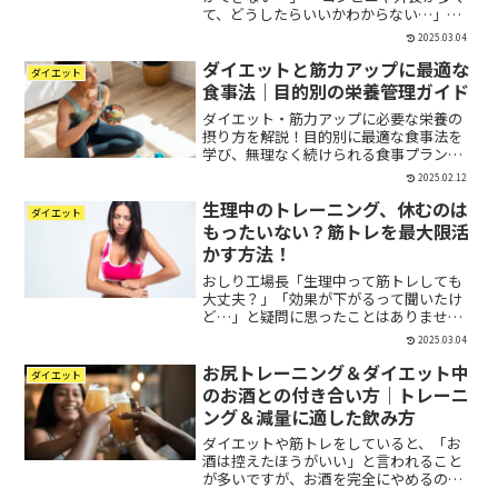
て、どうしたらいいかわからない…」こ
ういった悩みを抱えている方に最適なの
2025.03.04
が MEC食（Meat, Egg, Cheese） です。
ダイエットと筋力アップに最適な
MEC食は、シンプルな食事管理で 最...
ダイエット
食事法｜目的別の栄養管理ガイド
ダイエット・筋力アップに必要な栄養の
摂り方を解説！目的別に最適な食事法を
学び、無理なく続けられる食事プランを
提案。
2025.02.12
生理中のトレーニング、休むのは
ダイエット
もったいない？筋トレを最大限活
かす方法！
おしり工場長「生理中って筋トレしても
大丈夫？」「効果が下がるって聞いたけ
ど…」と疑問に思ったことはありません
か？確かに、生理中は体調が不安定にな
2025.03.04
りがちで、運動をお休みする人も多いで
お尻トレーニング＆ダイエット中
すよね。でも、実は ホルモンバランスを
ダイエット
理解すれば、生理中でも...
のお酒との付き合い方｜トレーニ
ング＆減量に適した飲み方
ダイエットや筋トレをしていると、「お
酒は控えたほうがいい」と言われること
が多いですが、お酒を完全にやめるのは
難しいという人も多いのではないでしょ