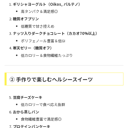
ギリシャヨーグルト（Oikos, パルテノ）
高タンパク＆満足感◎
糖質オフプリン
低糖質で甘さ控えめ
ナッツ入りダークチョコレート（カカオ70%以上）
ポリフェノール豊富＆低GI
寒天ゼリー（糖質オフ）
低カロリー＆食物繊維たっぷり
② 手作りで楽しむヘルシースイーツ
豆腐チーズケーキ
低カロリーで食べ応え抜群
おから蒸しパン
食物繊維豊富で満足感◎
プロテインパンケーキ