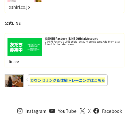
oshiri.co.jp
公式LINE
OSHIRI Factory | LINE Official Account
OSHIRI Factory's LINE official account profile page. Add them as a
friend for the latest news.
lin.ee
カウンセリング＆体験トレーニングはこちら
Instagram
YouTube
X
Facebook