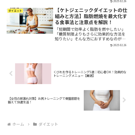
2025.02.26
うか？「トレーニングの効果を下げるの
【ケトジェニックダイエットの仕
か？」「ダイエットに悪影響があるの
ダイエット
か？」「どうやってお酒と付...
組みと方法】脂肪燃焼を最大化す
る食事法と注意点を解説！
「短期間で効率よく脂肪を燃やしたい」
「糖質制限よりもさらに効果的な方法を
知りたい」そんな方におすすめなのがケ
トジェニックダイエットです。ケトジェ
2025.02.26
ニックダイエットは、糖質を極限まで減
らし、脂質をメインのエネルギー源にす
ることで、体脂肪を効率よ...
くびれを作るトレーニング5選｜初心者OK！効果的な
トレーニングメニュー【厳選】
【女性の尿漏れ対策】お尻トレーニングで骨盤底筋を
鍛えて快適生活！
ホーム
ダイエット