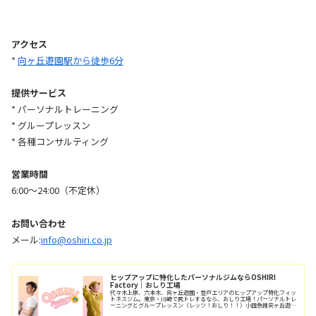
アクセス
*
向ヶ丘遊園駅から徒歩6分
提供サービス
* パーソナルトレーニング
* グループレッスン
* 各種コンサルティング
営業時間
6:00〜24:00（不定休）
お問い合わせ
メール:
info@oshiri.co.jp
ヒップアップに特化したパーソナルジムならOSHIRI
Factory｜おしり工場
代々木上原、六本木、向ヶ丘遊園・登戸エリアのヒップアップ特化フィッ
トネスジム。東京・川崎で尻トレするなら、おしり工場！パーソナルトレ
ーニングとグループレッスン（レッツ！おしり！！）小田急線向ヶ丘遊園
駅/徒歩6分、登戸駅/徒歩12分。