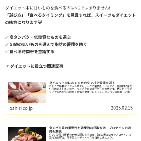
ダイエット中に甘いものを食べるのはNGではありません❗
「選び方」「食べるタイミング」を意識すれば、スイーツもダイエット
の味方になります💡
✅
高タンパク・低糖質なものを選ぶ
✅
GI値の低いものを選んで脂肪の蓄積を防ぐ
✅
食べる時間帯を意識する
📌
ダイエットに役立つ関連記事
ダイエット中におすすめのタンパク質源５選！
おしり工場長ダイエット中でもしっかり筋肉をつけながら、健康的に体を
引き締めるためには**「タンパク質の選び方」が重要です。特にヒップア
ップやお尻の引き締めを目指す女性**にとって、タンパク質は美しいボデ
ィラインを作るための必須栄養素。しかし...
2025.02.15
oshiri.co.jp
タンパク質の重要性と効果的な摂取方法｜プロテインの活
用も解説
タンパク質は運動の有無に関わらず重要！1日の摂取目安やプロテインの
活用法を解説。効率的なボディメイクを目指しましょう。