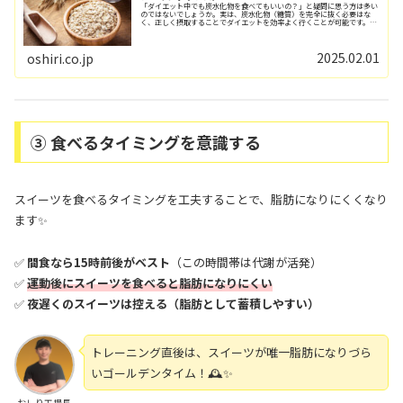
「ダイエット中でも炭水化物を食べてもいいの？」と疑問に思う方は多い
のではないでしょうか。実は、炭水化物（糖質）を完全に抜く必要はな
く、正しく摂取することでダイエットを効率よく行くことが可能です。お
しり工場長この記事では、ダイエットを促進させ...
2025.02.01
oshiri.co.jp
③ 食べるタイミングを意識する
スイーツを食べるタイミングを工夫することで、脂肪になりにくくなり
ます✨
✅
間食なら15時前後がベスト
（この時間帯は代謝が活発）
✅
運動後にスイーツを食べると脂肪になりにくい
✅
夜遅くのスイーツは控える（脂肪として蓄積しやすい）
トレーニング直後は、スイーツが唯一脂肪になりづら
いゴールデンタイム！🕰️✨
おしり工場長