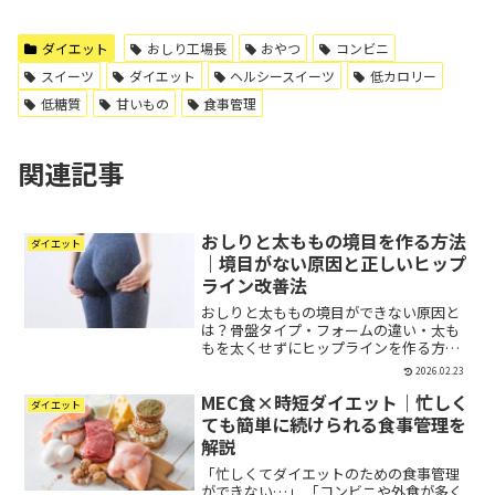
ダイエット
おしり工場長
おやつ
コンビニ
スイーツ
ダイエット
ヘルシースイーツ
低カロリー
低糖質
甘いもの
食事管理
関連記事
おしりと太ももの境目を作る方法
ダイエット
｜境目がない原因と正しいヒップ
ライン改善法
おしりと太ももの境目ができない原因と
は？骨盤タイプ・フォームの違い・太も
もを太くせずにヒップラインを作る方法
をプロが解説。40代からでも改善可能で
2026.02.23
す。
MEC食×時短ダイエット｜忙しく
ダイエット
ても簡単に続けられる食事管理を
解説
「忙しくてダイエットのための食事管理
ができない…」 「コンビニや外食が多く