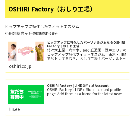
OSHIRI Factory（おしり工場）
ヒップアップに特化したフィットネスジム
小田急線向ヶ丘遊園駅徒歩6分
ヒップアップに特化したパーソナルジムならOSHIRI
Factory｜おしり工場
代々木上原、六本木、向ヶ丘遊園・登戸エリアの
ヒップアップ特化フィットネスジム。東京・川崎
で尻トレするなら、おしり工場！パーソナルトレ
ーニングとグループレッスン（レッツ！おし
oshiri.co.jp
り！！）小田急線向ヶ丘遊園駅/徒歩6分、登戸
駅/徒歩12分。
OSHIRI Factory | LINE Official Account
OSHIRI Factory's LINE official account profile
page. Add them as a friend for the latest news.
lin.ee