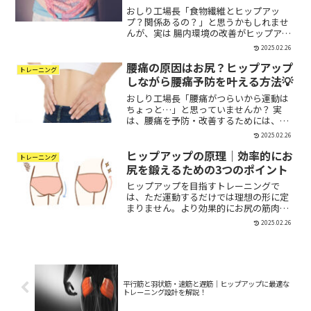
おしり工場長「食物繊維とヒップアッ
プ？関係あるの？」と思うかもしれませ
んが、実は 腸内環境の改善がヒップアッ
プに大きく関わっている んです！食物繊
2025.02.26
維は 腸活をサポートし、栄養の吸収を最
腰痛の原因はお尻？ヒップアップ
適化する ことで、トレーニングの効果を
トレーニング
高めます。本記事で...
しながら腰痛予防を叶える方法💡
おしり工場長「腰痛がつらいから運動は
ちょっと…」と思っていませんか？ 実
は、腰痛を予防・改善するためには、お
尻の筋肉を鍛えることがとても重要！特
2025.02.26
に高齢者の腰痛対策としても、臀筋（お
ヒップアップの原理｜効率的にお
尻の筋肉）を鍛えることは効果的です。
トレーニング
今回は、腰痛のメカニズム...
尻を鍛えるための3つのポイント
ヒップアップを目指すトレーニングで
は、ただ運動するだけでは理想の形に定
まりません。より効果的にお尻の筋肉を
鍛えるためには、トレーニングの３原則
2025.02.26
を理解し、それをヒップアップに活かす
ことが大切です。この記事では、トレー
ニングの基本となる**「過...
平行筋と羽状筋・速筋と遅筋｜ヒップアップに最適な
トレーニング設計を解説！