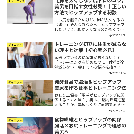
【脚を太くしない尻トレのコツ】
トレーニング
美尻を目指す女性必見！｜正しい
方法でヒップアップする秘訣
「お尻を鍛えたいけど、脚が太くなるの
は嫌…」そんなあなたへ「ヒップアップ
したいけど、脚が太くなるのが怖くてト
レーニングを始められない…」「スクワ
2025.03.08
ットを頑張っているのに、お尻よりも太
トレーニング初期に体重が減らな
ももばかりが発達してしまう…」こんな
ダイエット
お悩みを抱えている方も多...
い理由と対策【初心者必見】
頑張っているのに体重が減らない！？
「トレーニングを始めたのに、体重が全
然減らない…😭」そんな悩みを抱えてい
る初心者の方、多いのではないでしょう
2025.03.04
か？ せっかく頑張っているのに体重が変
発酵食品で腸活＆ヒップアップ！
わらないと、「このまま続けても意味あ
ダイエット
るの？」と不安になります...
美尻を作る食事とトレーニング法
おしり工場長「腸活がヒップアップに関
係するって本当？」実は、 腸内環境を整
えることが、美尻づくりに直結する んで
す！腸の健康が良くなると、 栄養の吸収
2025.02.26
効率がアップし、筋肉の成長をサポー
食物繊維とヒップアップの関係！
ト。 さらに、便秘解消でお腹がスッキリ
ダイエット
し、姿勢も改善され...
腸活×お尻トレーニングで理想の
美尻へ