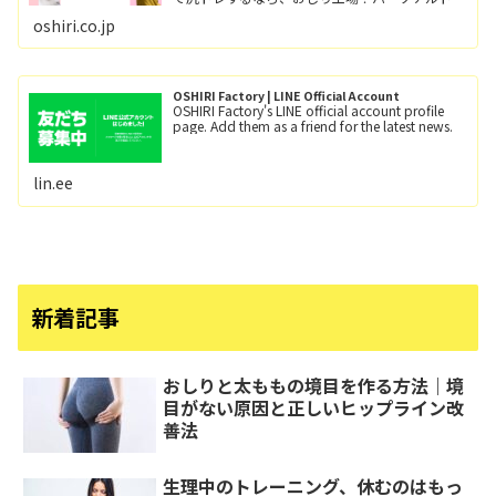
ーニングとグループレッスン（レッツ！おし
oshiri.co.jp
り！！）小田急線向ヶ丘遊園駅/徒歩6分、登戸
駅/徒歩12分。
OSHIRI Factory | LINE Official Account
OSHIRI Factory's LINE official account profile
page. Add them as a friend for the latest news.
lin.ee
新着記事
おしりと太ももの境目を作る方法｜境
目がない原因と正しいヒップライン改
善法
生理中のトレーニング、休むのはもっ